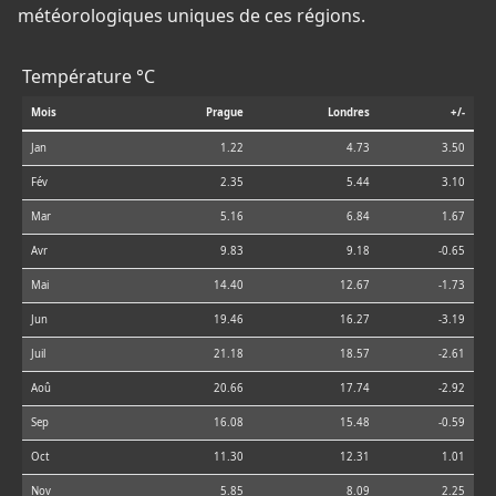
météorologiques uniques de ces régions.
Température °C
Mois
Prague
Londres
+/-
Jan
1.22
4.73
3.50
Fév
2.35
5.44
3.10
Mar
5.16
6.84
1.67
Avr
9.83
9.18
-0.65
Mai
14.40
12.67
-1.73
Jun
19.46
16.27
-3.19
Juil
21.18
18.57
-2.61
Aoû
20.66
17.74
-2.92
Sep
16.08
15.48
-0.59
Oct
11.30
12.31
1.01
Nov
5.85
8.09
2.25