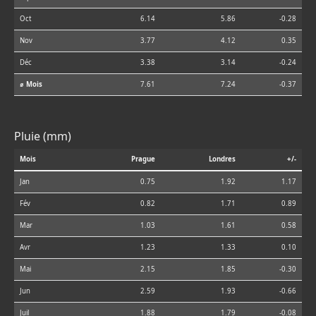
Oct
6.14
5.86
-0.28
Nov
3.77
4.12
0.35
Déc
3.38
3.14
-0.24
⌀ Mois
7.61
7.24
-0.37
Pluie (mm)
Mois
Prague
Londres
+/-
Jan
0.75
1.92
1.17
Fév
0.82
1.71
0.89
Mar
1.03
1.61
0.58
Avr
1.23
1.33
0.10
Mai
2.15
1.85
-0.30
Jun
2.59
1.93
-0.66
Juil
1.88
1.79
-0.08