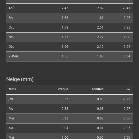
Aoû
2.43
2.02
-0.41
Sep
1.68
1.61
-0.07
Oct
1.68
2.51
0.83
Nov
1.27
2.27
1.00
Déc
1.06
2.10
1.04
⌀ Mois
1.55
1.89
0.34
Neige (mm)
Mois
Prague
Londres
+/-
Jan
0.37
0.09
-0.27
Fév
0.35
0.08
-0.27
Mar
0.13
0.08
-0.06
Avr
0.04
0.01
-0.03
Mai
0.00
0.00
0.00