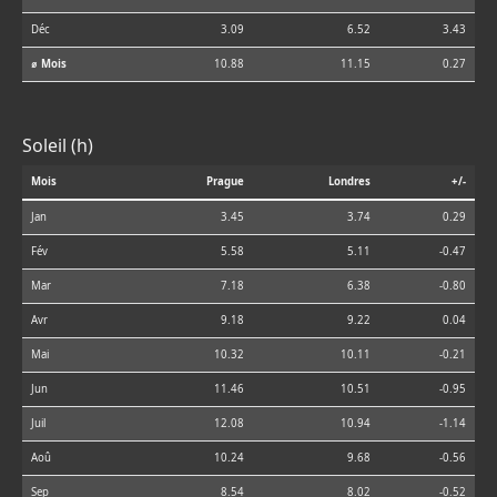
Déc
3.09
6.52
3.43
⌀ Mois
10.88
11.15
0.27
Soleil (h)
Mois
Prague
Londres
+/-
Jan
3.45
3.74
0.29
Fév
5.58
5.11
-0.47
Mar
7.18
6.38
-0.80
Avr
9.18
9.22
0.04
Mai
10.32
10.11
-0.21
Jun
11.46
10.51
-0.95
Juil
12.08
10.94
-1.14
Aoû
10.24
9.68
-0.56
Sep
8.54
8.02
-0.52