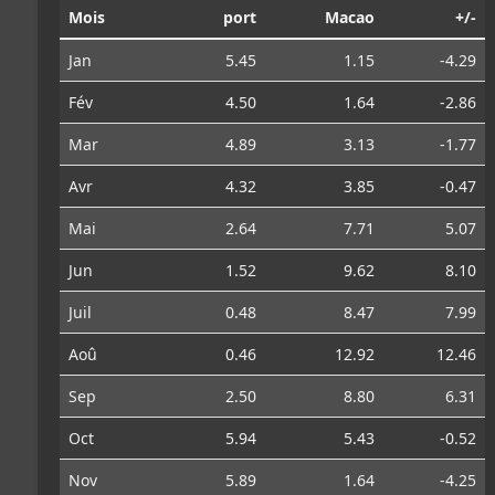
Mois
port
Macao
+/-
Jan
5.45
1.15
-4.29
Fév
4.50
1.64
-2.86
Mar
4.89
3.13
-1.77
Avr
4.32
3.85
-0.47
Mai
2.64
7.71
5.07
Jun
1.52
9.62
8.10
Juil
0.48
8.47
7.99
Aoû
0.46
12.92
12.46
Sep
2.50
8.80
6.31
Oct
5.94
5.43
-0.52
Nov
5.89
1.64
-4.25