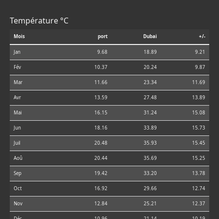
Température °C
Mois
port
Dubai
+/-
Jan
9.68
18.89
9.21
Fév
10.37
20.24
9.87
Mar
11.66
23.34
11.69
Avr
13.59
27.48
13.89
Mai
16.15
31.24
15.08
Jun
18.16
33.89
15.73
Juil
20.48
35.93
15.45
Aoû
20.44
35.69
15.25
Sep
19.42
33.20
13.78
Oct
16.92
29.66
12.74
Nov
12.84
25.21
12.37
Déc
10.96
21.14
10.19