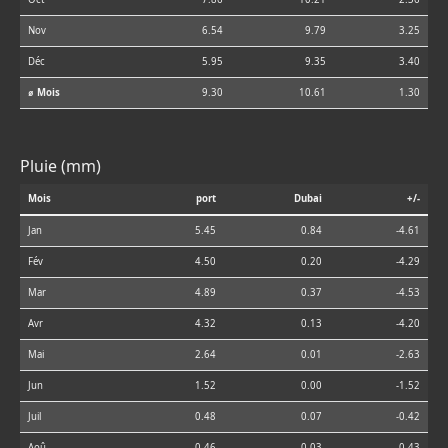
Nov
6.54
9.79
3.25
Déc
5.95
9.35
3.40
⌀ Mois
9.30
10.61
1.30
Pluie (mm)
Mois
port
Dubai
+/-
Jan
5.45
0.84
-4.61
Fév
4.50
0.20
-4.29
Mar
4.89
0.37
-4.53
Avr
4.32
0.13
-4.20
Mai
2.64
0.01
-2.63
Jun
1.52
0.00
-1.52
Juil
0.48
0.07
-0.42
Aoû
0.46
0.03
-0.43