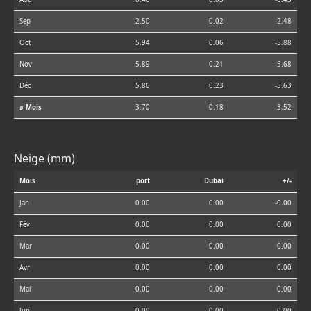
Sep
2.50
0.02
-2.48
Oct
5.94
0.06
-5.88
Nov
5.89
0.21
-5.68
Déc
5.86
0.23
-5.63
⌀ Mois
3.70
0.18
-3.52
Neige (mm)
Mois
port
Dubai
+/-
Jan
0.00
0.00
-0.00
Fév
0.00
0.00
0.00
Mar
0.00
0.00
0.00
Avr
0.00
0.00
0.00
Mai
0.00
0.00
0.00
Jun
0.00
0.00
0.00