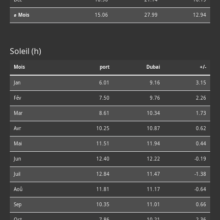
⌀ Mois
15.06
27.99
12.94
Soleil (h)
Mois
port
Dubai
+/-
Jan
6.01
9.16
3.15
Fév
7.50
9.76
2.26
Mar
8.61
10.34
1.73
Avr
10.25
10.87
0.62
Mai
11.51
11.94
0.44
Jun
12.40
12.22
-0.19
Juil
12.84
11.47
-1.38
Aoû
11.81
11.17
-0.64
Sep
10.35
11.01
0.66
Oct
7.86
10.21
2.36