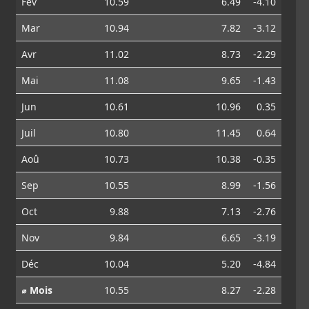
Fév
10.59
6.49
-4.10
Mar
10.94
7.82
-3.12
Avr
11.02
8.73
-2.29
Mai
11.08
9.65
-1.43
Jun
10.61
10.96
0.35
Juil
10.80
11.45
0.64
Aoû
10.73
10.38
-0.35
Sep
10.55
8.99
-1.56
Oct
9.88
7.13
-2.76
Nov
9.84
6.65
-3.19
Déc
10.04
5.20
-4.84
⌀ Mois
10.55
8.27
-2.28