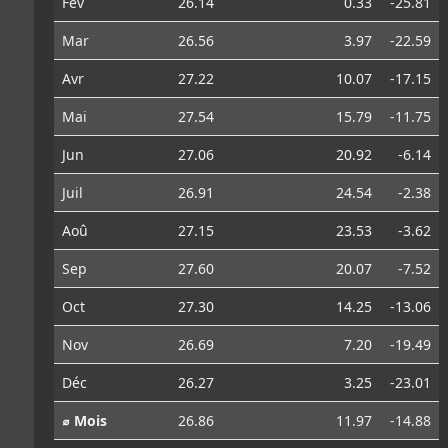
Fév
26.14
0.33
-25.81
Mar
26.56
3.97
-22.59
Avr
27.22
10.07
-17.15
Mai
27.54
15.79
-11.75
Jun
27.06
20.92
-6.14
Juil
26.91
24.54
-2.38
Aoû
27.15
23.53
-3.62
Sep
27.60
20.07
-7.52
Oct
27.30
14.25
-13.06
Nov
26.69
7.20
-19.49
Déc
26.27
3.25
-23.01
⌀ Mois
26.86
11.97
-14.88