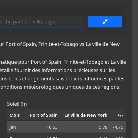
ort of Spain, Trinité-et-Tobago vs La ville de New
ique pour Port of Spain, Trinité-et-Tobago et La ville
taillé fournit des informations précieuses sur les
ions et les changements saisonniers influencés par les
 conditions météorologiques uniques de ces régions.
Soleil (h)
Mois
Port of Spain
La ville de New York
+/-
Jan
10.53
5.78
-4.75