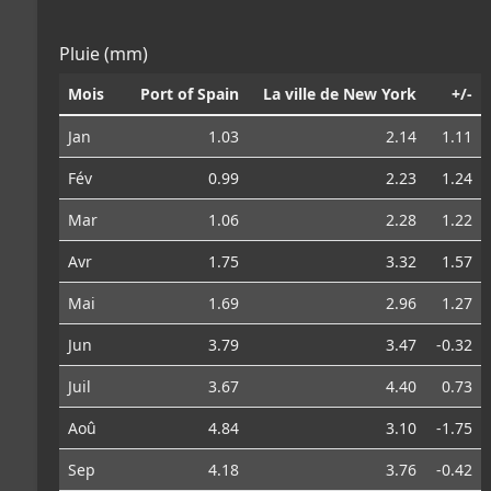
Pluie (mm)
Mois
Port of Spain
La ville de New York
+/-
Jan
1.03
2.14
1.11
Fév
0.99
2.23
1.24
Mar
1.06
2.28
1.22
Avr
1.75
3.32
1.57
Mai
1.69
2.96
1.27
Jun
3.79
3.47
-0.32
Juil
3.67
4.40
0.73
Aoû
4.84
3.10
-1.75
Sep
4.18
3.76
-0.42