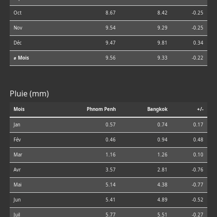
Oct
8.67
8.42
-0.25
Nov
9.54
9.29
-0.25
Déc
9.47
9.81
0.34
⌀ Mois
9.56
9.33
-0.22
Pluie (mm)
Mois
Phnom Penh
Bangkok
+/-
Jan
0.57
0.74
0.17
Fév
0.46
0.94
0.48
Mar
1.16
1.26
0.10
Avr
3.57
2.81
-0.76
Mai
5.14
4.38
-0.77
Jun
5.41
4.89
-0.52
Juil
5.77
5.51
-0.27