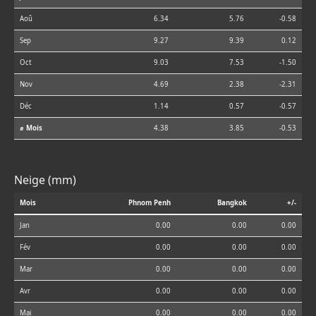
Aoû
6.34
5.76
-0.58
Sep
9.27
9.39
0.12
Oct
9.03
7.53
-1.50
Nov
4.69
2.38
-2.31
Déc
1.14
0.57
-0.57
⌀ Mois
4.38
3.85
-0.53
Neige (mm)
Mois
Phnom Penh
Bangkok
+/-
Jan
0.00
0.00
0.00
Fév
0.00
0.00
0.00
Mar
0.00
0.00
0.00
Avr
0.00
0.00
0.00
Mai
0.00
0.00
0.00