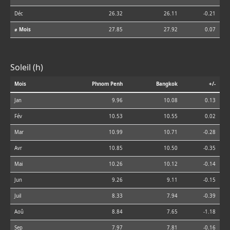
Déc
26.32
26.11
-0.21
⌀ Mois
27.85
27.92
0.07
Soleil (h)
Mois
Phnom Penh
Bangkok
+/-
Jan
9.96
10.08
0.13
Fév
10.53
10.55
0.02
Mar
10.99
10.71
-0.28
Avr
10.85
10.50
-0.35
Mai
10.26
10.12
-0.14
Jun
9.26
9.11
-0.15
Juil
8.33
7.94
-0.39
Aoû
8.84
7.65
-1.18
Sep
7.97
7.81
-0.16