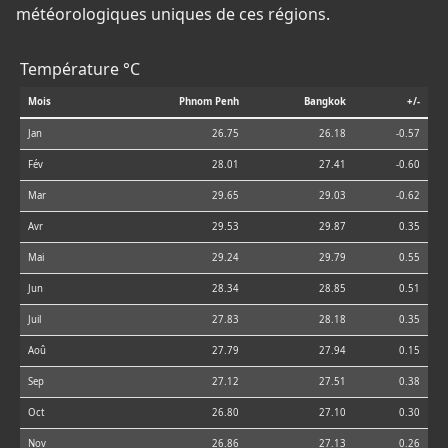
météorologiques uniques de ces régions.
Température °C
Mois
Phnom Penh
Bangkok
+/-
Jan
26.75
26.18
-0.57
Fév
28.01
27.41
-0.60
Mar
29.65
29.03
-0.62
Avr
29.53
29.87
0.35
Mai
29.24
29.79
0.55
Jun
28.34
28.85
0.51
Juil
27.83
28.18
0.35
Aoû
27.79
27.94
0.15
Sep
27.12
27.51
0.38
Oct
26.80
27.10
0.30
Nov
26.86
27.13
0.26