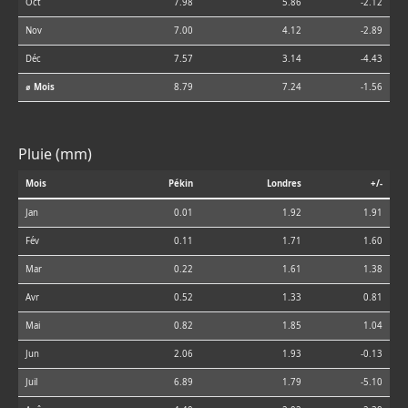
Oct
7.98
5.86
-2.12
Nov
7.00
4.12
-2.89
Déc
7.57
3.14
-4.43
⌀ Mois
8.79
7.24
-1.56
Pluie (mm)
Mois
Pékin
Londres
+/-
Jan
0.01
1.92
1.91
Fév
0.11
1.71
1.60
Mar
0.22
1.61
1.38
Avr
0.52
1.33
0.81
Mai
0.82
1.85
1.04
Jun
2.06
1.93
-0.13
Juil
6.89
1.79
-5.10