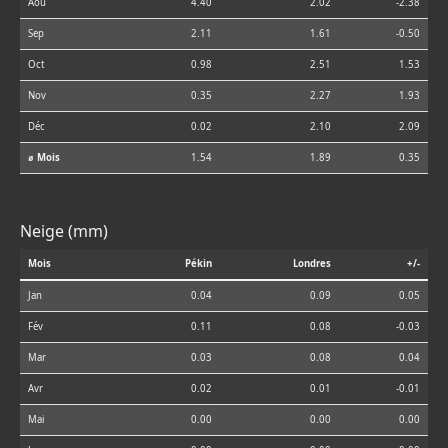
Aoû
4.40
2.02
-2.38
Sep
2.11
1.61
-0.50
Oct
0.98
2.51
1.53
Nov
0.35
2.27
1.93
Déc
0.02
2.10
2.09
⌀ Mois
1.54
1.89
0.35
Neige (mm)
Mois
Pékin
Londres
+/-
Jan
0.04
0.09
0.05
Fév
0.11
0.08
-0.03
Mar
0.03
0.08
0.04
Avr
0.02
0.01
-0.01
Mai
0.00
0.00
0.00