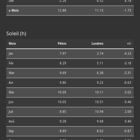
Déc
-2.26
6.52
8.78
⌀ Mois
12.88
11.15
-1.73
Soleil (h)
Mois
Pékin
Londres
+/-
Jan
7.97
3.74
-4.23
Fév
8.29
5.11
-3.18
Mar
9.69
6.38
-3.31
Avr
9.86
9.22
-0.63
Mai
10.09
10.11
0.02
Jun
10.05
10.51
0.46
Juil
8.85
10.94
2.09
Aoû
9.28
9.68
0.40
Sep
8.89
8.02
-0.87