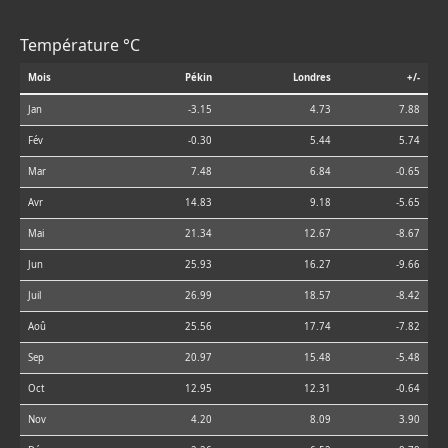
Température °C
Mois
Pékin
Londres
+/-
Jan
-3.15
4.73
7.88
Fév
-0.30
5.44
5.74
Mar
7.48
6.84
-0.65
Avr
14.83
9.18
-5.65
Mai
21.34
12.67
-8.67
Jun
25.93
16.27
-9.66
Juil
26.99
18.57
-8.42
Aoû
25.56
17.74
-7.82
Sep
20.97
15.48
-5.48
Oct
12.95
12.31
-0.64
Nov
4.20
8.09
3.90