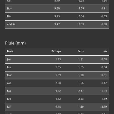
Oct
8.19
6.25
-1.94
Nov
9.30
4.39
-4.91
Déc
9.93
3.34
-6.59
⌀ Mois
9.47
7.59
-1.88
Pluie (mm)
Mois
Pattaya
Paris
+/-
Jan
1.23
1.81
0.58
Fév
1.35
1.65
0.30
Mar
1.89
1.90
0.01
Avr
2.68
1.56
-1.12
Mai
4.32
2.47
-1.84
Jun
4.12
2.23
-1.89
Juil
4.78
1.59
-3.19