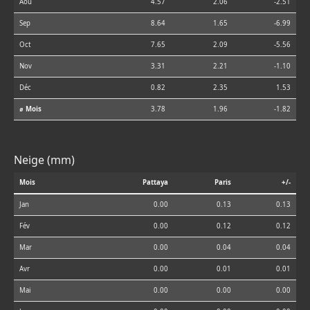
Aoû
4.57
2.06
-2.51
Sep
8.64
1.65
-6.99
Oct
7.65
2.09
-5.56
Nov
3.31
2.21
-1.10
Déc
0.82
2.35
1.53
⌀ Mois
3.78
1.96
-1.82
Neige (mm)
Mois
Pattaya
Paris
+/-
Jan
0.00
0.13
0.13
Fév
0.00
0.12
0.12
Mar
0.00
0.04
0.04
Avr
0.00
0.01
0.01
Mai
0.00
0.00
0.00