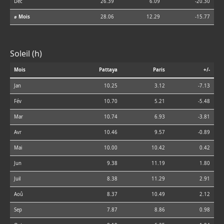
Déc
26.39
6.09
-20.30
⌀ Mois
28.06
12.29
-15.77
Soleil (h)
Mois
Pattaya
Paris
+/-
Jan
10.25
3.12
-7.13
Fév
10.70
5.21
-5.48
Mar
10.74
6.93
-3.81
Avr
10.46
9.57
-0.89
Mai
10.00
10.42
0.42
Jun
9.38
11.19
1.80
Juil
8.38
11.29
2.91
Aoû
8.37
10.49
2.12
Sep
7.87
8.86
0.98