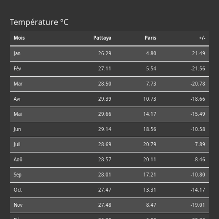
Température °C
Mois
Pattaya
Paris
+/-
Jan
26.29
4.80
-21.49
Fév
27.11
5.54
-21.56
Mar
28.50
7.73
-20.78
Avr
29.39
10.73
-18.66
Mai
29.66
14.17
-15.49
Jun
29.14
18.56
-10.58
Juil
28.69
20.79
-7.89
Aoû
28.57
20.11
-8.46
Sep
28.01
17.21
-10.80
Oct
27.47
13.31
-14.17
Nov
27.48
8.47
-19.01