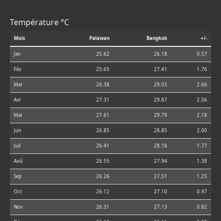
Température °C
Mois
Palawan
Bangkok
+/-
Jan
25.62
26.18
0.57
Fév
25.65
27.41
1.76
Mar
26.38
29.03
2.66
Avr
27.31
29.87
2.56
Mai
27.61
29.79
2.18
Jun
26.85
28.85
2.00
Juil
26.41
28.18
1.77
Aoû
26.55
27.94
1.38
Sep
26.26
27.51
1.25
Oct
26.12
27.10
0.97
Nov
26.31
27.13
0.82