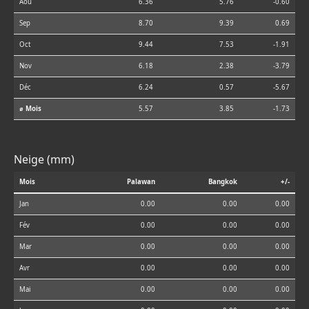
Aoû
6.36
5.76
-0.60
Sep
8.70
9.39
0.69
Oct
9.44
7.53
-1.91
Nov
6.18
2.38
-3.79
Déc
6.24
0.57
-5.67
⌀ Mois
5.57
3.85
-1.73
Neige (mm)
Mois
Palawan
Bangkok
+/-
Jan
0.00
0.00
0.00
Fév
0.00
0.00
0.00
Mar
0.00
0.00
0.00
Avr
0.00
0.00
0.00
Mai
0.00
0.00
0.00