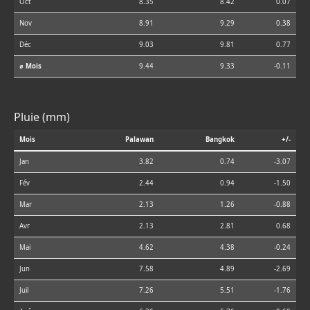
Oct
8.35
8.42
0.07
Nov
8.91
9.29
0.38
Déc
9.03
9.81
0.77
⌀ Mois
9.44
9.33
-0.11
Pluie (mm)
Mois
Palawan
Bangkok
+/-
Jan
3.82
0.74
-3.07
Fév
2.44
0.94
-1.50
Mar
2.13
1.26
-0.88
Avr
2.13
2.81
0.68
Mai
4.62
4.38
-0.24
Jun
7.58
4.89
-2.69
Juil
7.26
5.51
-1.76