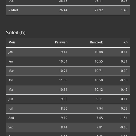
Déc
26.18
26.11
-0.08
⌀ Mois
26.44
27.92
1.49
Soleil (h)
Mois
Palawan
Bangkok
+/-
Jan
9.47
10.08
0.61
Fév
10.34
10.55
0.21
Mar
10.71
10.71
0.00
Avr
11.03
10.50
-0.53
Mai
10.61
10.12
-0.49
Jun
9.00
9.11
0.11
Juil
8.26
7.94
-0.32
Aoû
9.19
7.65
-1.54
Sep
8.44
7.81
-0.63