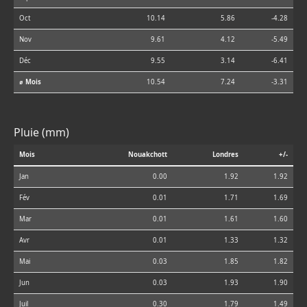
Oct
10.14
5.86
-4.28
Nov
9.61
4.12
-5.49
Déc
9.55
3.14
-6.41
⌀ Mois
10.54
7.24
-3.31
Pluie (mm)
Mois
Nouakchott
Londres
+/-
Jan
0.00
1.92
1.92
Fév
0.01
1.71
1.69
Mar
0.01
1.61
1.60
Avr
0.01
1.33
1.32
Mai
0.03
1.85
1.82
Jun
0.03
1.93
1.90
Juil
0.30
1.79
1.49