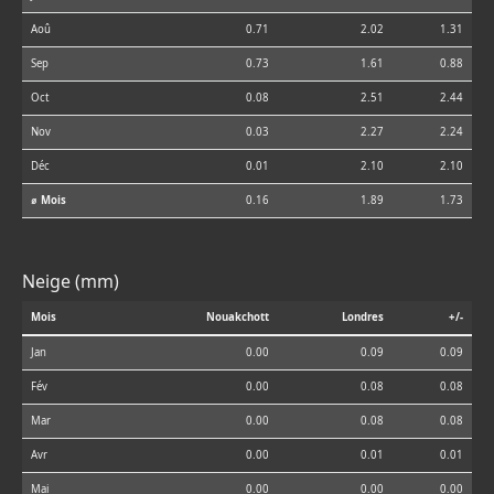
Aoû
0.71
2.02
1.31
Sep
0.73
1.61
0.88
Oct
0.08
2.51
2.44
Nov
0.03
2.27
2.24
Déc
0.01
2.10
2.10
⌀ Mois
0.16
1.89
1.73
Neige (mm)
Mois
Nouakchott
Londres
+/-
Jan
0.00
0.09
0.09
Fév
0.00
0.08
0.08
Mar
0.00
0.08
0.08
Avr
0.00
0.01
0.01
Mai
0.00
0.00
0.00