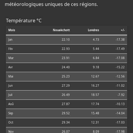
météorologiques uniques de ces régions.
Température °C
Mois
Nouakchott
Londres
+/-
Jan
22.10
4.73
-17.38
Fév
22.93
5.44
-17.49
Mar
23.91
6.84
-17.08
Avr
24.40
9.18
-15.22
Mai
25.23
12.67
-12.56
Jun
27.29
16.27
-11.02
Juil
26.49
18.57
-7.92
Aoû
27.87
17.74
-10.13
Sep
29.52
15.48
-14.04
Oct
29.34
12.31
-17.03
Nov
26.07
8.09
-17.98