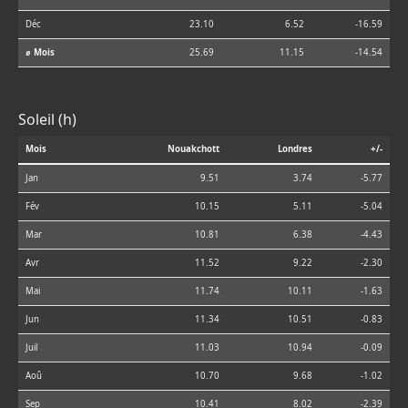
Déc
23.10
6.52
-16.59
⌀ Mois
25.69
11.15
-14.54
Soleil (h)
Mois
Nouakchott
Londres
+/-
Jan
9.51
3.74
-5.77
Fév
10.15
5.11
-5.04
Mar
10.81
6.38
-4.43
Avr
11.52
9.22
-2.30
Mai
11.74
10.11
-1.63
Jun
11.34
10.51
-0.83
Juil
11.03
10.94
-0.09
Aoû
10.70
9.68
-1.02
Sep
10.41
8.02
-2.39