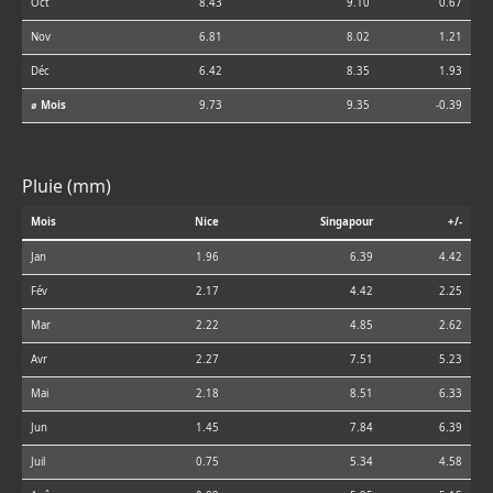
Oct
8.43
9.10
0.67
Nov
6.81
8.02
1.21
Déc
6.42
8.35
1.93
⌀ Mois
9.73
9.35
-0.39
Pluie (mm)
Mois
Nice
Singapour
+/-
Jan
1.96
6.39
4.42
Fév
2.17
4.42
2.25
Mar
2.22
4.85
2.62
Avr
2.27
7.51
5.23
Mai
2.18
8.51
6.33
Jun
1.45
7.84
6.39
Juil
0.75
5.34
4.58