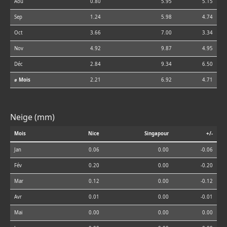
Aoû
0.80
5.95
5.15
Sep
1.24
5.98
4.74
Oct
3.66
7.00
3.34
Nov
4.92
9.87
4.95
Déc
2.84
9.34
6.50
⌀ Mois
2.21
6.92
4.71
Neige (mm)
Mois
Nice
Singapour
+/-
Jan
0.06
0.00
-0.06
Fév
0.20
0.00
-0.20
Mar
0.12
0.00
-0.12
Avr
0.01
0.00
-0.01
Mai
0.00
0.00
0.00