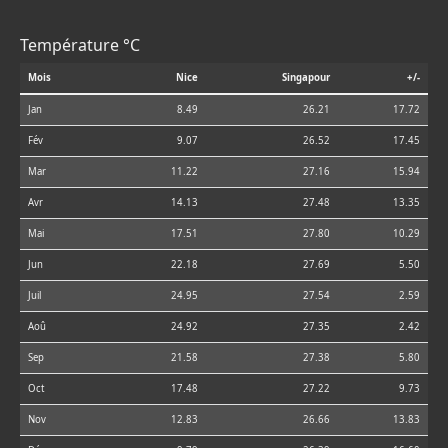
Température °C
Mois
Nice
Singapour
+/-
Jan
8.49
26.21
17.72
Fév
9.07
26.52
17.45
Mar
11.22
27.16
15.94
Avr
14.13
27.48
13.35
Mai
17.51
27.80
10.29
Jun
22.18
27.69
5.50
Juil
24.95
27.54
2.59
Aoû
24.92
27.35
2.42
Sep
21.58
27.38
5.80
Oct
17.48
27.22
9.73
Nov
12.83
26.66
13.83