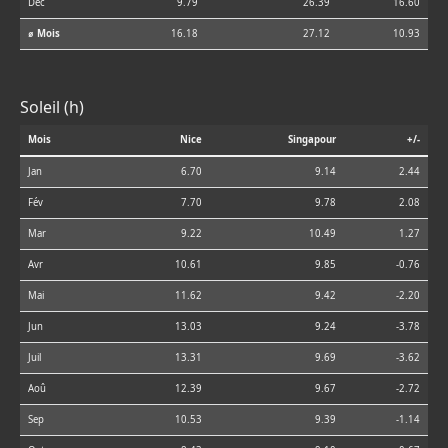
Déc
9.79
26.39
16.60
⌀ Mois
16.18
27.12
10.93
Soleil (h)
Mois
Nice
Singapour
+/-
Jan
6.70
9.14
2.44
Fév
7.70
9.78
2.08
Mar
9.22
10.49
1.27
Avr
10.61
9.85
-0.76
Mai
11.62
9.42
-2.20
Jun
13.03
9.24
-3.78
Juil
13.31
9.69
-3.62
Aoû
12.39
9.67
-2.72
Sep
10.53
9.39
-1.14