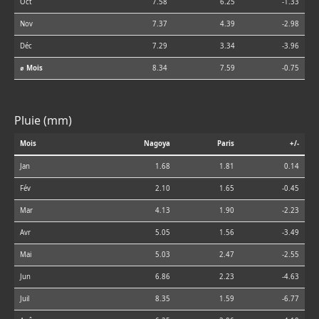
Oct
7.58
6.25
-1.33
Nov
7.37
4.39
-2.98
Déc
7.29
3.34
-3.96
⌀ Mois
8.34
7.59
-0.75
Pluie (mm)
Mois
Nagoya
Paris
+/-
Jan
1.68
1.81
0.14
Fév
2.10
1.65
-0.45
Mar
4.13
1.90
-2.23
Avr
5.05
1.56
-3.49
Mai
5.03
2.47
-2.55
Jun
6.86
2.23
-4.63
Juil
8.35
1.59
-6.77