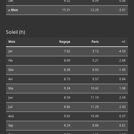
Déc
6.02
6.09
0.06
⌀ Mois
15.31
12.29
-3.01
Soleil (h)
Mois
Nagoya
Paris
+/-
Jan
7.62
3.12
-4.50
Fév
8.09
5.21
-2.88
Mar
8.38
6.93
-1.45
Avr
8.73
9.57
0.84
Mai
9.34
10.42
1.08
Jun
8.59
11.19
2.59
Juil
8.86
11.29
2.43
Aoû
9.92
10.49
0.57
Sep
8.24
8.86
0.61