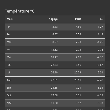
Température °C
Mois
Nagoya
Paris
+/-
Jan
3.53
4.80
1.27
Fév
4.37
5.54
1.17
Mar
8.97
7.73
-1.25
Avr
13.52
10.73
-2.78
Mai
18.47
14.17
-4.30
Jun
22.23
18.56
-3.67
Juil
26.10
20.79
-5.31
Aoû
27.51
20.11
-7.40
Sep
23.55
17.21
-6.34
Oct
17.58
13.31
-4.27
Nov
11.80
8.47
-3.33