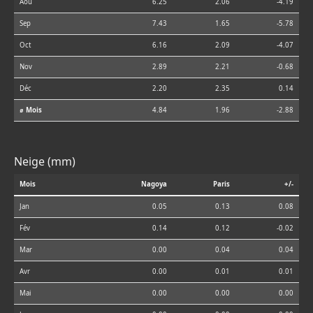
Aoû
6.25
2.06
-4.19
Sep
7.43
1.65
-5.78
Oct
6.16
2.09
-4.07
Nov
2.89
2.21
-0.68
Déc
2.20
2.35
0.14
⌀ Mois
4.84
1.96
-2.88
Neige (mm)
Mois
Nagoya
Paris
+/-
Jan
0.05
0.13
0.08
Fév
0.14
0.12
-0.02
Mar
0.00
0.04
0.04
Avr
0.00
0.01
0.01
Mai
0.00
0.00
0.00