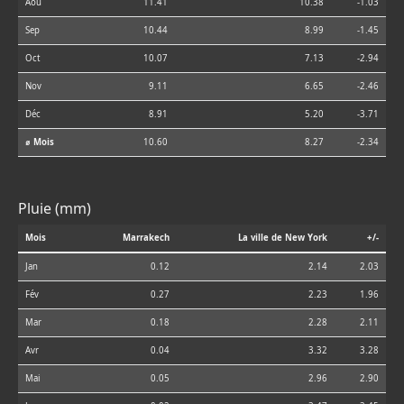
Aoû
11.41
10.38
-1.03
Sep
10.44
8.99
-1.45
Oct
10.07
7.13
-2.94
Nov
9.11
6.65
-2.46
Déc
8.91
5.20
-3.71
⌀ Mois
10.60
8.27
-2.34
Pluie (mm)
Mois
Marrakech
La ville de New York
+/-
Jan
0.12
2.14
2.03
Fév
0.27
2.23
1.96
Mar
0.18
2.28
2.11
Avr
0.04
3.32
3.28
Mai
0.05
2.96
2.90