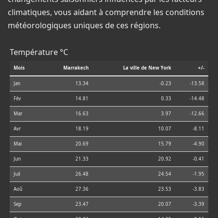
climatiques, vous aidant à comprendre les conditions
météorologiques uniques de ces régions.
Température °C
Mois
Marrakech
La ville de New York
+/-
Jan
13.34
-0.23
-13.58
Fév
14.81
0.33
-14.48
Mar
16.63
3.97
-12.66
Avr
18.19
10.07
-8.11
Mai
20.69
15.79
-4.90
Jun
21.33
20.92
-0.41
Juil
26.48
24.54
-1.95
Aoû
27.36
23.53
-3.83
Sep
23.47
20.07
-3.39