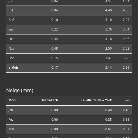
Jun
0.02
3.47
3.45
Juil
0.04
4.40
4.36
Aoû
0.10
3.10
2.99
Sep
0.22
3.76
3.54
Oct
0.44
4.10
3.66
Nov
0.48
2.50
2.02
Déc
0.15
3.41
3.26
⌀ Mois
0.17
3.14
2.96
Neige (mm)
Mois
Marrakech
La ville de New York
+/-
Jan
0.00
0.48
0.48
Fév
0.00
0.85
0.85
Mar
0.00
0.61
0.61