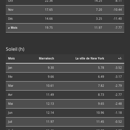
Oct
22.36
14.25
-8.11
Nov
17.65
7.20
-10.44
Déc
14.66
3.25
-11.40
⌀ Mois
19.75
11.97
-7.77
Soleil (h)
Mois
Marrakech
La ville de New York
+/-
Jan
9.30
5.78
-3.52
Fév
9.66
6.49
-3.17
Mar
10.61
7.82
-2.79
Avr
11.49
8.73
-2.77
Mai
12.13
9.65
-2.48
Jun
12.14
10.96
-1.18
Juil
11.97
11.45
-0.52