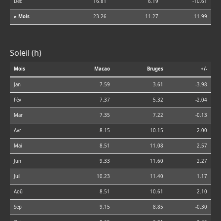
Déc
16.81
6.19
-10.61
⌀ Mois
23.26
11.27
-11.99
Soleil (h)
Mois
Macao
Bruges
+/-
Jan
7.59
3.61
-3.98
Fév
7.37
5.32
-2.04
Mar
7.35
7.22
-0.13
Avr
8.15
10.15
2.00
Mai
8.51
11.08
2.57
Jun
9.33
11.60
2.27
Juil
10.23
11.40
1.17
Aoû
8.51
10.61
2.10
Sep
9.15
8.85
-0.30