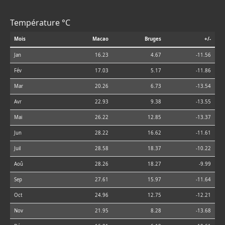
Température °C
Mois
Macao
Bruges
+/-
Jan
16.23
4.67
-11.56
Fév
17.03
5.17
-11.86
Mar
20.26
6.73
-13.54
Avr
22.93
9.38
-13.55
Mai
26.22
12.85
-13.37
Jun
28.22
16.62
-11.61
Juil
28.58
18.37
-10.22
Aoû
28.26
18.27
-9.99
Sep
27.61
15.97
-11.64
Oct
24.96
12.75
-12.21
Nov
21.95
8.28
-13.68