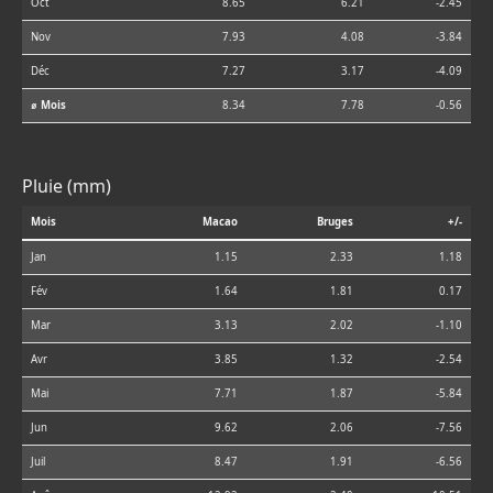
Oct
8.65
6.21
-2.45
Nov
7.93
4.08
-3.84
Déc
7.27
3.17
-4.09
⌀ Mois
8.34
7.78
-0.56
Pluie (mm)
Mois
Macao
Bruges
+/-
Jan
1.15
2.33
1.18
Fév
1.64
1.81
0.17
Mar
3.13
2.02
-1.10
Avr
3.85
1.32
-2.54
Mai
7.71
1.87
-5.84
Jun
9.62
2.06
-7.56
Juil
8.47
1.91
-6.56