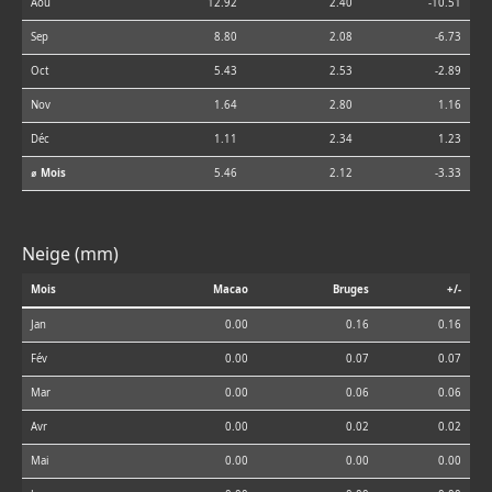
Aoû
12.92
2.40
-10.51
Sep
8.80
2.08
-6.73
Oct
5.43
2.53
-2.89
Nov
1.64
2.80
1.16
Déc
1.11
2.34
1.23
⌀ Mois
5.46
2.12
-3.33
Neige (mm)
Mois
Macao
Bruges
+/-
Jan
0.00
0.16
0.16
Fév
0.00
0.07
0.07
Mar
0.00
0.06
0.06
Avr
0.00
0.02
0.02
Mai
0.00
0.00
0.00