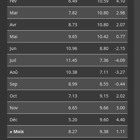
Fév
6.49
10.59
4.10
Mar
7.82
10.80
2.98
Avr
8.73
10.80
2.07
Mai
9.65
10.42
0.77
Jun
10.96
8.80
-2.15
Juil
11.45
7.36
-4.09
Aoû
10.38
7.11
-3.27
Sep
8.99
8.55
-0.44
Oct
7.13
9.15
2.02
Nov
6.65
9.66
3.00
Déc
5.20
9.60
4.40
⌀ Mois
8.27
9.38
1.11