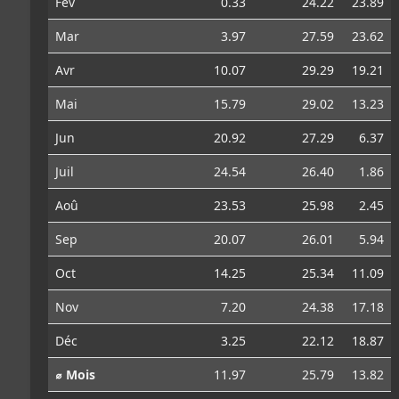
Fév
0.33
24.22
23.89
Mar
3.97
27.59
23.62
Avr
10.07
29.29
19.21
Mai
15.79
29.02
13.23
Jun
20.92
27.29
6.37
Juil
24.54
26.40
1.86
Aoû
23.53
25.98
2.45
Sep
20.07
26.01
5.94
Oct
14.25
25.34
11.09
Nov
7.20
24.38
17.18
Déc
3.25
22.12
18.87
⌀ Mois
11.97
25.79
13.82