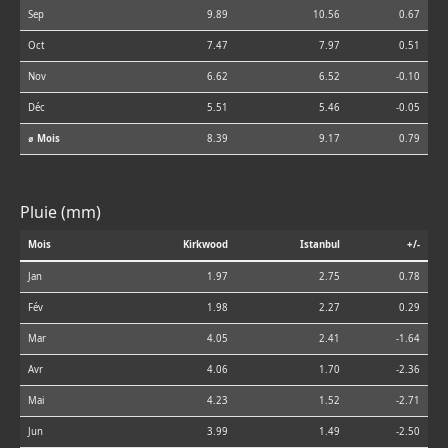
Sep
9.89
10.56
0.67
Oct
7.47
7.97
0.51
Nov
6.62
6.52
-0.10
Déc
5.51
5.46
-0.05
⌀ Mois
8.39
9.17
0.79
Pluie (mm)
Mois
Kirkwood
Istanbul
+/-
Jan
1.97
2.75
0.78
Fév
1.98
2.27
0.29
Mar
4.05
2.41
-1.64
Avr
4.06
1.70
-2.36
Mai
4.23
1.52
-2.71
Jun
3.99
1.49
-2.50