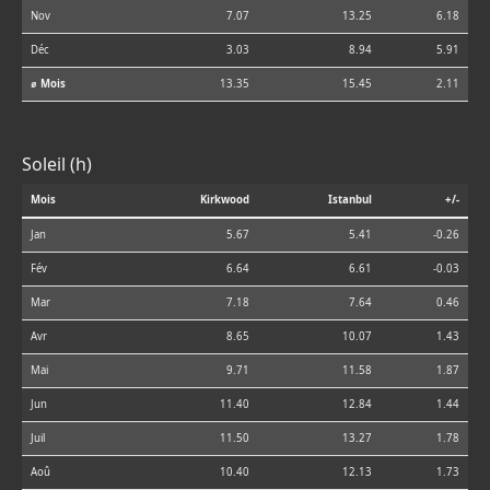
Nov
7.07
13.25
6.18
Déc
3.03
8.94
5.91
⌀ Mois
13.35
15.45
2.11
Soleil (h)
Mois
Kirkwood
Istanbul
+/-
Jan
5.67
5.41
-0.26
Fév
6.64
6.61
-0.03
Mar
7.18
7.64
0.46
Avr
8.65
10.07
1.43
Mai
9.71
11.58
1.87
Jun
11.40
12.84
1.44
Juil
11.50
13.27
1.78
Aoû
10.40
12.13
1.73