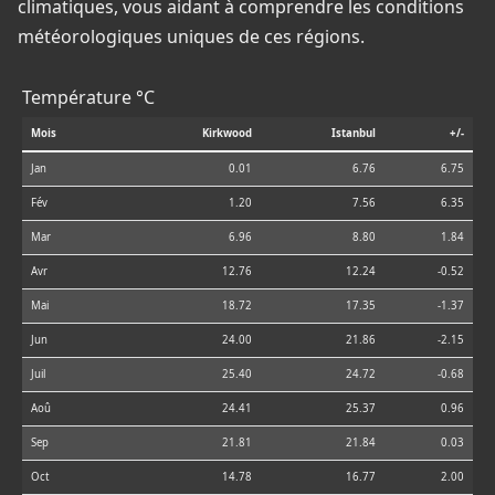
climatiques, vous aidant à comprendre les conditions
météorologiques uniques de ces régions.
Température °C
Mois
Kirkwood
Istanbul
+/-
Jan
0.01
6.76
6.75
Fév
1.20
7.56
6.35
Mar
6.96
8.80
1.84
Avr
12.76
12.24
-0.52
Mai
18.72
17.35
-1.37
Jun
24.00
21.86
-2.15
Juil
25.40
24.72
-0.68
Aoû
24.41
25.37
0.96
Sep
21.81
21.84
0.03
Oct
14.78
16.77
2.00