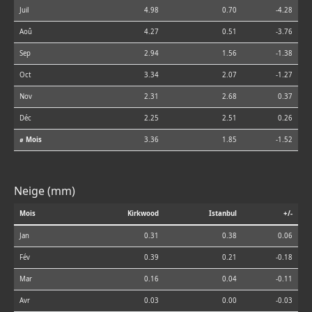
Juil
4.98
0.70
-4.28
Aoû
4.27
0.51
-3.76
Sep
2.94
1.56
-1.38
Oct
3.34
2.07
-1.27
Nov
2.31
2.68
0.37
Déc
2.25
2.51
0.26
⌀ Mois
3.36
1.85
-1.52
Neige (mm)
Mois
Kirkwood
Istanbul
+/-
Jan
0.31
0.38
0.06
Fév
0.39
0.21
-0.18
Mar
0.16
0.04
-0.11
Avr
0.03
0.00
-0.03