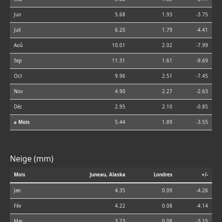
Jun
5.68
1.93
-3.75
Juil
6.20
1.79
-4.41
Aoû
10.01
2.02
-7.99
Sep
11.31
1.61
-9.69
Oct
9.96
2.51
-7.45
Nov
4.90
2.27
-2.63
Déc
2.95
2.10
-0.85
⌀ Mois
5.44
1.89
-3.55
Neige (mm)
Mois
Juneau, Alaska
Londres
+/-
Jan
4.35
0.09
-4.26
Fév
4.22
0.08
-4.14
Mar
3.23
0.08
-3.15