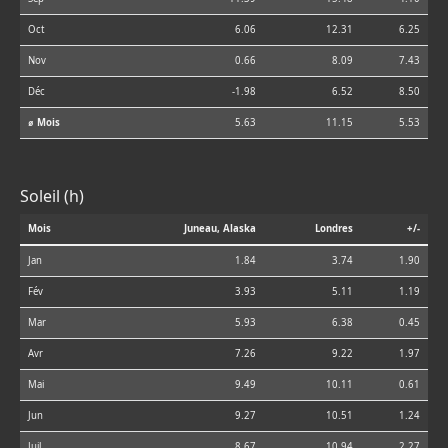
Oct
6.06
12.31
6.25
Nov
0.66
8.09
7.43
Déc
-1.98
6.52
8.50
⌀ Mois
5.63
11.15
5.53
Soleil (h)
Mois
Juneau, Alaska
Londres
+/-
Jan
1.84
3.74
1.90
Fév
3.93
5.11
1.19
Mar
5.93
6.38
0.45
Avr
7.26
9.22
1.97
Mai
9.49
10.11
0.61
Jun
9.27
10.51
1.24
Juil
8.67
10.94
2.27