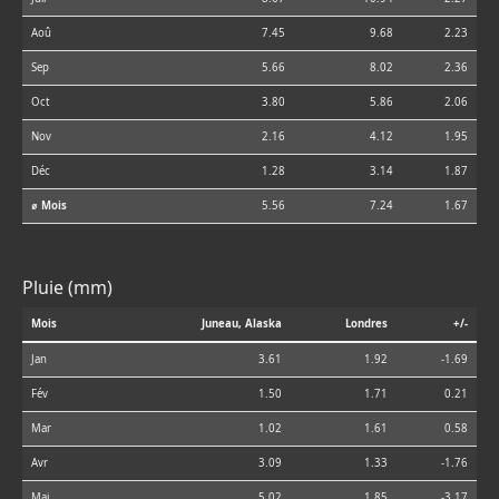
Aoû
7.45
9.68
2.23
Sep
5.66
8.02
2.36
Oct
3.80
5.86
2.06
Nov
2.16
4.12
1.95
Déc
1.28
3.14
1.87
⌀ Mois
5.56
7.24
1.67
Pluie (mm)
Mois
Juneau, Alaska
Londres
+/-
Jan
3.61
1.92
-1.69
Fév
1.50
1.71
0.21
Mar
1.02
1.61
0.58
Avr
3.09
1.33
-1.76
Mai
5.02
1.85
-3.17