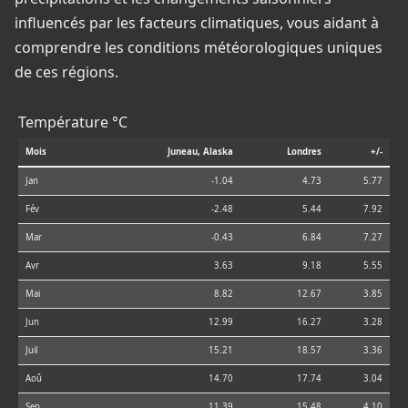
influencés par les facteurs climatiques, vous aidant à
comprendre les conditions météorologiques uniques
de ces régions.
Température °C
Mois
Juneau, Alaska
Londres
+/-
Jan
-1.04
4.73
5.77
Fév
-2.48
5.44
7.92
Mar
-0.43
6.84
7.27
Avr
3.63
9.18
5.55
Mai
8.82
12.67
3.85
Jun
12.99
16.27
3.28
Juil
15.21
18.57
3.36
Aoû
14.70
17.74
3.04
Sep
11.39
15.48
4.10