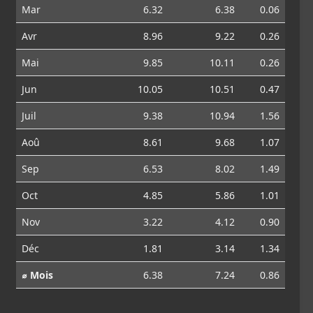
Mar
6.32
6.38
0.06
Avr
8.96
9.22
0.26
Mai
9.85
10.11
0.26
Jun
10.05
10.51
0.47
Juil
9.38
10.94
1.56
Aoû
8.61
9.68
1.07
Sep
6.53
8.02
1.49
Oct
4.85
5.86
1.01
Nov
3.22
4.12
0.90
Déc
1.81
3.14
1.34
⌀ Mois
6.38
7.24
0.86