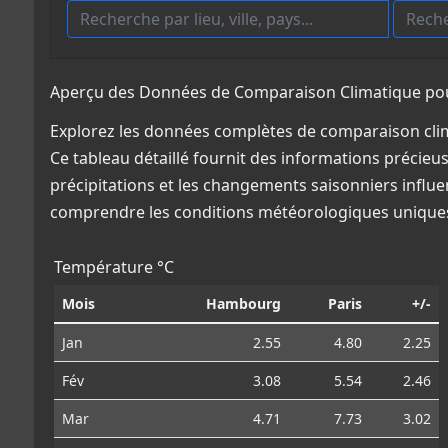
Aperçu des Données de Comparaison Climatique pou
Explorez les données complètes de comparaison cli
Ce tableau détaillé fournit des informations précieus
précipitations et les changements saisonniers influe
comprendre les conditions météorologiques uniques
Température °C
Mois
Hambourg
Paris
+/-
Jan
2.55
4.80
2.25
Fév
3.08
5.54
2.46
Mar
4.71
7.73
3.02