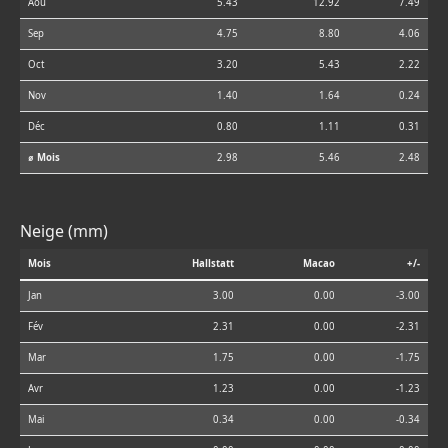
Aoû
5.43
12.92
7.49
Sep
4.75
8.80
4.06
Oct
3.20
5.43
2.22
Nov
1.40
1.64
0.24
Déc
0.80
1.11
0.31
⌀ Mois
2.98
5.46
2.48
Neige (mm)
Mois
Hallstatt
Macao
+/-
Jan
3.00
0.00
-3.00
Fév
2.31
0.00
-2.31
Mar
1.75
0.00
-1.75
Avr
1.23
0.00
-1.23
Mai
0.34
0.00
-0.34