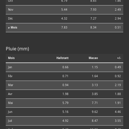
Oct
6.79
8.65
1.86
Nov
5.44
7.93
2.49
Déc
4.32
7.27
2.94
⌀ Mois
7.83
8.34
0.51
Pluie (mm)
Mois
Hallstatt
Macao
+/-
Jan
0.66
1.15
0.49
Fév
0.71
1.64
0.92
Mar
0.94
3.13
2.19
Avr
1.98
3.85
1.88
Mai
5.79
7.71
1.91
Jun
5.16
9.62
4.46
Juil
4.92
8.47
3.55