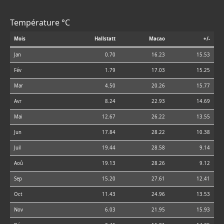
Température °C
Mois
Hallstatt
Macao
+/-
Jan
0.70
16.23
15.53
Fév
1.79
17.03
15.25
Mar
4.50
20.26
15.77
Avr
8.24
22.93
14.69
Mai
12.67
26.22
13.55
Jun
17.84
28.22
10.38
Juil
19.44
28.58
9.14
Aoû
19.13
28.26
9.12
Sep
15.20
27.61
12.41
Oct
11.43
24.96
13.53
Nov
6.03
21.95
15.93