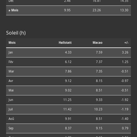
Déc
2.46
16.81
14.35
⌀ Mois
9.95
23.26
13.30
Soleil (h)
Mois
Hallstatt
Macao
+/-
Jan
4.33
7.59
3.26
Fév
6.12
7.37
1.25
Mar
7.86
7.35
-0.51
Avr
9.12
8.15
-0.97
Mai
9.02
8.51
-0.51
Jun
11.25
9.33
-1.92
Juil
11.42
10.23
-1.19
Aoû
9.91
8.51
-1.40
Sep
8.37
9.15
0.79