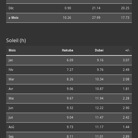
Déc
0.90
21.14
20.25
⌀ Mois
10.26
27.99
17.73
Soleil (h)
Mois
Hakuba
Dubai
+/-
Jan
6.09
9.16
3.07
Fév
7.27
9.76
2.49
Mar
8.26
10.34
2.08
Avr
9.06
10.87
1.81
Mai
9.67
11.94
2.28
Jun
9.32
12.22
2.90
Juil
9.04
11.47
2.42
Aoû
9.73
11.17
1.44
Sep
8.11
11.01
2.89