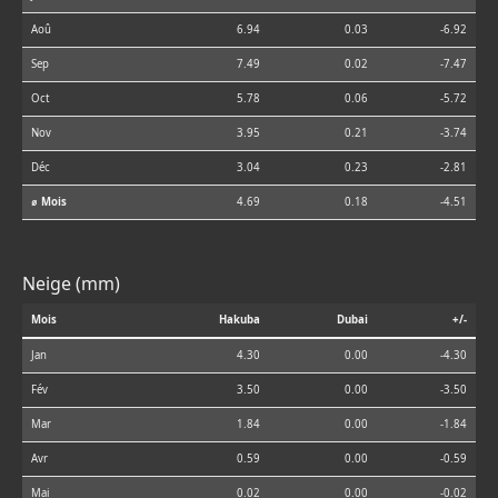
Aoû
6.94
0.03
-6.92
Sep
7.49
0.02
-7.47
Oct
5.78
0.06
-5.72
Nov
3.95
0.21
-3.74
Déc
3.04
0.23
-2.81
⌀ Mois
4.69
0.18
-4.51
Neige (mm)
Mois
Hakuba
Dubai
+/-
Jan
4.30
0.00
-4.30
Fév
3.50
0.00
-3.50
Mar
1.84
0.00
-1.84
Avr
0.59
0.00
-0.59
Mai
0.02
0.00
-0.02