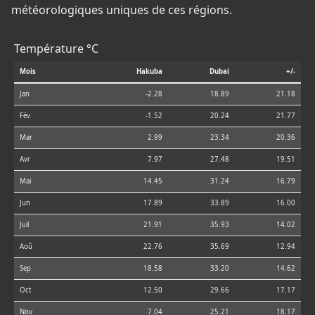
météorologiques uniques de ces régions.
Température °C
Mois
Hakuba
Dubai
+/-
Jan
-2.28
18.89
21.18
Fév
-1.52
20.24
21.77
Mar
2.99
23.34
20.36
Avr
7.97
27.48
19.51
Mai
14.45
31.24
16.79
Jun
17.89
33.89
16.00
Juil
21.91
35.93
14.02
Aoû
22.76
35.69
12.94
Sep
18.58
33.20
14.62
Oct
12.50
29.66
17.17
Nov
7.04
25.21
18.17