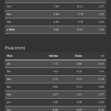
Oct
7.45
10.21
2.77
Nov
6.94
9.79
2.85
Déc
6.04
9.35
3.32
⌀ Mois
8.08
10.61
2.53
Pluie (mm)
Mois
Hakuba
Dubai
+/-
Jan
1.15
0.84
-0.31
Fév
1.62
0.20
-1.41
Mar
2.70
0.37
-2.33
Avr
4.92
0.13
-4.80
Mai
4.57
0.01
-4.57
Jun
5.65
0.00
-5.65
Juil
8.49
0.07
-8.42