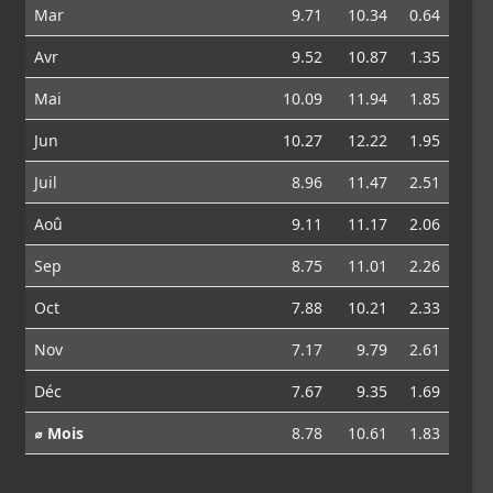
Mar
9.71
10.34
0.64
Avr
9.52
10.87
1.35
Mai
10.09
11.94
1.85
Jun
10.27
12.22
1.95
Juil
8.96
11.47
2.51
Aoû
9.11
11.17
2.06
Sep
8.75
11.01
2.26
Oct
7.88
10.21
2.33
Nov
7.17
9.79
2.61
Déc
7.67
9.35
1.69
⌀ Mois
8.78
10.61
1.83