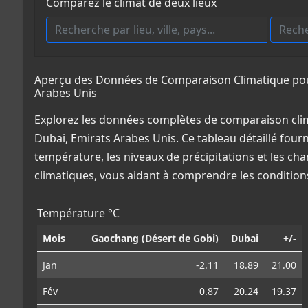
Comparez le climat de deux lieux
Aperçu des Données de Comparaison Climatique pour
Arabes Unis
Explorez les données complètes de comparaison cli
Dubai, Emirats Arabes Unis. Ce tableau détaillé fourn
température, les niveaux de précipitations et les ch
climatiques, vous aidant à comprendre les conditio
Température °C
Mois
Gaochang (Désert de Gobi)
Dubai
+/-
Jan
-2.11
18.89
21.00
Fév
0.87
20.24
19.37