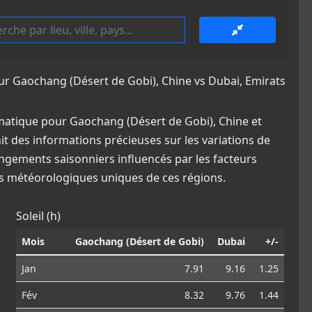
 Gaochang (Désert de Gobi), Chine vs Dubai, Emirats
matique pour Gaochang (Désert de Gobi), Chine et
it des informations précieuses sur les variations de
angements saisonniers influencés par les facteurs
ns météorologiques uniques de ces régions.
Soleil (h)
Mois
Gaochang (Désert de Gobi)
Dubai
+/-
Jan
7.91
9.16
1.25
Fév
8.32
9.76
1.44