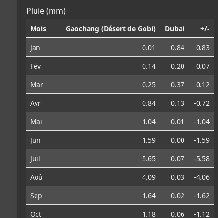
Pluie (mm)
Mois
Gaochang (Désert de Gobi)
Dubai
+/-
Jan
0.01
0.84
0.83
Fév
0.14
0.20
0.07
Mar
0.25
0.37
0.12
Avr
0.84
0.13
-0.72
Mai
1.04
0.01
-1.04
Jun
1.59
0.00
-1.59
Juil
5.65
0.07
-5.58
Aoû
4.09
0.03
-4.06
Sep
1.64
0.02
-1.62
Oct
1.18
0.06
-1.12