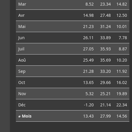
Mar
8.52
23.34
14.82
Avr
14.98
27.48
12.50
Mai
21.23
31.24
10.01
Jun
26.11
33.89
7.78
Juil
27.05
35.93
8.87
Aoû
25.49
35.69
10.20
Sep
21.28
33.20
11.92
Oct
13.65
29.66
16.02
Nov
5.32
25.21
19.89
Déc
-1.20
21.14
22.34
⌀ Mois
13.43
27.99
14.56