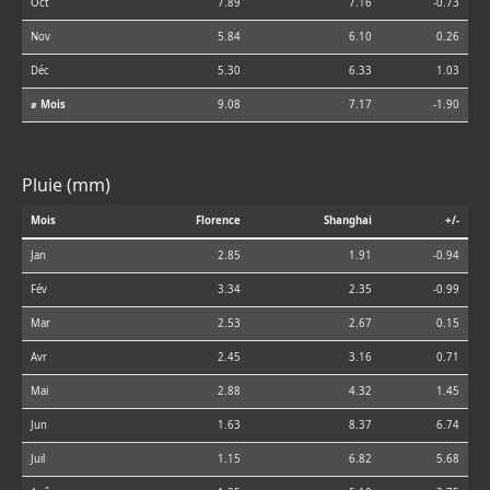
Oct
7.89
7.16
-0.73
Nov
5.84
6.10
0.26
Déc
5.30
6.33
1.03
⌀ Mois
9.08
7.17
-1.90
Pluie (mm)
Mois
Florence
Shanghai
+/-
Jan
2.85
1.91
-0.94
Fév
3.34
2.35
-0.99
Mar
2.53
2.67
0.15
Avr
2.45
3.16
0.71
Mai
2.88
4.32
1.45
Jun
1.63
8.37
6.74
Juil
1.15
6.82
5.68