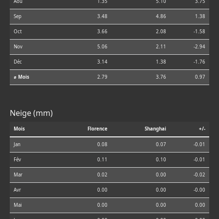
Aoû
1.35
5.10
3.75
Sep
3.48
4.86
1.38
Oct
3.66
2.08
-1.58
Nov
5.06
2.11
-2.94
Déc
3.14
1.38
-1.76
⌀ Mois
2.79
3.76
0.97
Neige (mm)
Mois
Florence
Shanghai
+/-
Jan
0.08
0.07
-0.01
Fév
0.11
0.10
-0.01
Mar
0.02
0.00
-0.02
Avr
0.00
0.00
-0.00
Mai
0.00
0.00
0.00