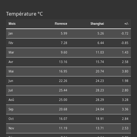
Température °C
Mois
Florence
Shanghai
+/-
Jan
5.99
5.26
-0.72
Fév
7.28
6.44
-0.85
Mar
9.60
11.03
1.43
Avr
13.16
15.74
2.58
Mai
16.95
20.74
3.80
Jun
22.26
24.23
1.98
Juil
25.44
28.23
2.80
Aoû
25.00
28.29
3.28
Sep
20.68
24.04
3.36
Oct
16.07
18.91
2.84
Nov
11.19
13.71
2.53