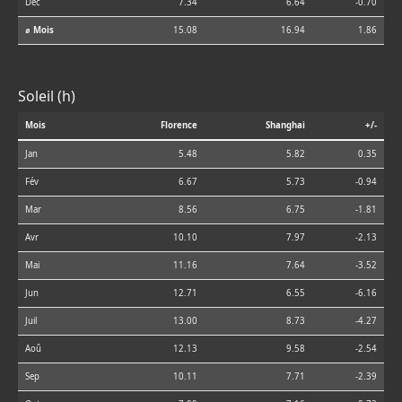
Déc
7.34
6.64
-0.70
⌀ Mois
15.08
16.94
1.86
Soleil (h)
Mois
Florence
Shanghai
+/-
Jan
5.48
5.82
0.35
Fév
6.67
5.73
-0.94
Mar
8.56
6.75
-1.81
Avr
10.10
7.97
-2.13
Mai
11.16
7.64
-3.52
Jun
12.71
6.55
-6.16
Juil
13.00
8.73
-4.27
Aoû
12.13
9.58
-2.54
Sep
10.11
7.71
-2.39