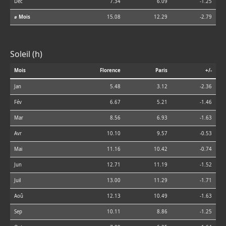
Déc
7.34
6.09
-1.25
⌀ Mois
15.08
12.29
-2.79
Soleil (h)
Mois
Florence
Paris
+/-
Jan
5.48
3.12
-2.36
Fév
6.67
5.21
-1.46
Mar
8.56
6.93
-1.63
Avr
10.10
9.57
-0.53
Mai
11.16
10.42
-0.74
Jun
12.71
11.19
-1.52
Juil
13.00
11.29
-1.71
Aoû
12.13
10.49
-1.63
Sep
10.11
8.86
-1.25