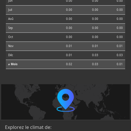
Jun
0.00
0.00
0.00
Juil
0.00
0.00
0.00
Aoû
0.00
0.00
0.00
Sep
0.00
0.00
0.00
Oct
0.00
0.00
0.00
Nov
0.01
0.01
0.01
Déc
0.01
0.03
0.03
⌀ Mois
0.02
0.03
0.01
Explorez le climat de: