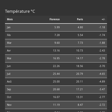
Température °C
Mois
Florence
Paris
+/-
Jan
5.99
4.80
-1.18
Fév
7.28
5.54
-1.74
Mar
9.60
7.73
-1.88
Avr
13.16
10.73
-2.43
Mai
16.95
14.17
-2.78
Jun
22.26
18.56
-3.70
Juil
25.44
20.79
-4.65
Aoû
25.00
20.11
-4.89
Sep
20.68
17.21
-3.47
Oct
16.07
13.31
-2.77
Nov
11.19
8.47
-2.72