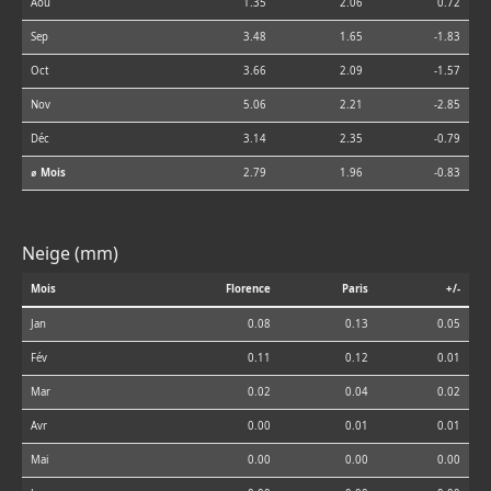
Aoû
1.35
2.06
0.72
Sep
3.48
1.65
-1.83
Oct
3.66
2.09
-1.57
Nov
5.06
2.21
-2.85
Déc
3.14
2.35
-0.79
⌀ Mois
2.79
1.96
-0.83
Neige (mm)
Mois
Florence
Paris
+/-
Jan
0.08
0.13
0.05
Fév
0.11
0.12
0.01
Mar
0.02
0.04
0.02
Avr
0.00
0.01
0.01
Mai
0.00
0.00
0.00