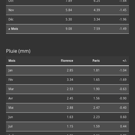
Oct
7.89
6.25
-1.64
Nov
5.84
4.39
-1.45
Déc
5.30
3.34
-1.96
⌀ Mois
9.08
7.59
-1.49
Pluie (mm)
Mois
Florence
Paris
+/-
Jan
2.85
1.81
-1.04
Fév
3.34
1.65
-1.69
Mar
2.53
1.90
-0.63
Avr
2.45
1.56
-0.90
Mai
2.88
2.47
-0.40
Jun
1.63
2.23
0.60
Juil
1.15
1.59
0.44