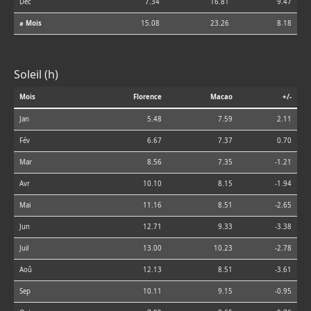
Déc
7.34
16.81
9.47
⌀ Mois
15.08
23.26
8.18
Soleil (h)
Mois
Florence
Macao
+/-
Jan
5.48
7.59
2.11
Fév
6.67
7.37
0.70
Mar
8.56
7.35
-1.21
Avr
10.10
8.15
-1.94
Mai
11.16
8.51
-2.65
Jun
12.71
9.33
-3.38
Juil
13.00
10.23
-2.78
Aoû
12.13
8.51
-3.61
Sep
10.11
9.15
-0.95