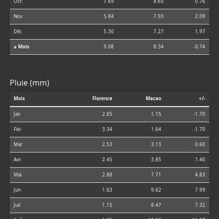
Oct
7.89
8.65
0.76
Nov
5.84
7.93
2.09
Déc
5.30
7.27
1.97
⌀ Mois
9.08
8.34
-0.74
Pluie (mm)
Mois
Florence
Macao
+/-
Jan
2.85
1.15
-1.70
Fév
3.34
1.64
-1.70
Mar
2.53
3.13
0.60
Avr
2.45
3.85
1.40
Mai
2.88
7.71
4.83
Jun
1.63
9.62
7.99
Juil
1.15
8.47
7.32