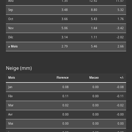
Aoû
1.35
12.92
11.57
Sep
3.48
8.80
5.32
Oct
3.66
5.43
1.76
Nov
5.06
1.64
-3.42
Déc
3.14
1.11
-2.02
⌀ Mois
2.79
5.46
2.66
Neige (mm)
Mois
Florence
Macao
+/-
Jan
0.08
0.00
-0.08
Fév
0.11
0.00
-0.11
Mar
0.02
0.00
-0.02
Avr
0.00
0.00
-0.00
Mai
0.00
0.00
0.00