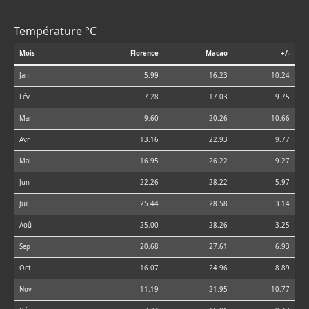
Température °C
Mois
Florence
Macao
+/-
Jan
5.99
16.23
10.24
Fév
7.28
17.03
9.75
Mar
9.60
20.26
10.66
Avr
13.16
22.93
9.77
Mai
16.95
26.22
9.27
Jun
22.26
28.22
5.97
Juil
25.44
28.58
3.14
Aoû
25.00
28.26
3.25
Sep
20.68
27.61
6.93
Oct
16.07
24.96
8.89
Nov
11.19
21.95
10.77