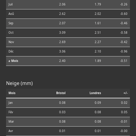
Juil
2.06
1.79
-0.26
Aoû
2.62
2.02
-0.60
Sep
2.07
1.61
-0.46
Oct
3.09
2.51
-0.58
Nov
2.69
2.27
-0.42
Déc
3.06
2.10
-0.96
⌀ Mois
2.40
1.89
-0.51
Neige (mm)
Mois
Bristol
Londres
+/-
Jan
0.08
0.09
0.02
Fév
0.03
0.08
0.05
Mar
0.08
0.08
-0.01
Avr
0.01
0.01
-0.00