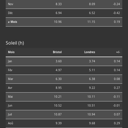
Nov
8.33
8.09
-0.24
Déc
6.94
6.52
-0.42
⌀ Mois
10.96
11.15
0.19
Soleil (h)
Mois
Bristol
Londres
+/-
Jan
3.60
3.74
0.14
Fév
4.97
5.11
0.14
Mar
6.30
6.38
0.08
Avr
8.95
9.22
0.27
Mai
10.21
10.11
-0.11
Jun
10.52
10.51
-0.01
Juil
10.87
10.94
0.07
Aoû
9.39
9.68
0.29