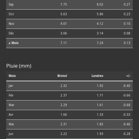
Sep
7.75
8.02
0.27
Oct
5.63
5.86
0.23
Nov
4.01
4.12
0.10
Déc
3.06
3.14
0.08
⌀ Mois
7.11
7.24
0.13
Pluie (mm)
Mois
Bristol
Londres
+/-
Jan
2.32
1.92
-0.40
Fév
2.37
1.71
-0.66
Mar
2.29
1.61
-0.68
Avr
1.66
1.33
-0.33
Mai
2.31
1.85
-0.46
Jun
2.22
1.93
-0.28