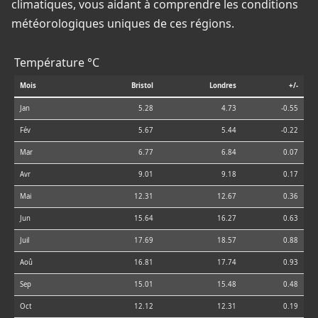
climatiques, vous aidant à comprendre les conditions
météorologiques uniques de ces régions.
Température °C
Mois
Bristol
Londres
+/-
Jan
5.28
4.73
-0.55
Fév
5.67
5.44
-0.22
Mar
6.77
6.84
0.07
Avr
9.01
9.18
0.17
Mai
12.31
12.67
0.36
Jun
15.64
16.27
0.63
Juil
17.69
18.57
0.88
Aoû
16.81
17.74
0.93
Sep
15.01
15.48
0.48
Oct
12.12
12.31
0.19