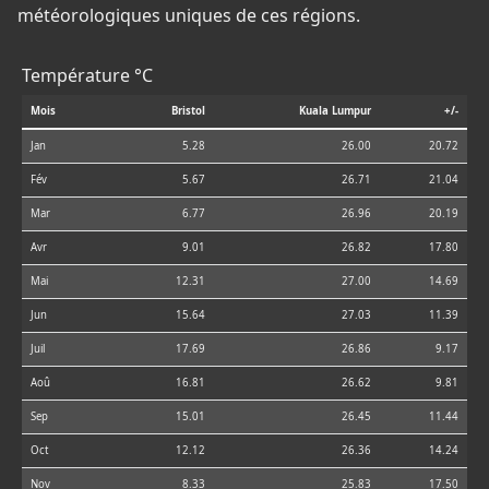
météorologiques uniques de ces régions.
Température °C
Mois
Bristol
Kuala Lumpur
+/-
Jan
5.28
26.00
20.72
Fév
5.67
26.71
21.04
Mar
6.77
26.96
20.19
Avr
9.01
26.82
17.80
Mai
12.31
27.00
14.69
Jun
15.64
27.03
11.39
Juil
17.69
26.86
9.17
Aoû
16.81
26.62
9.81
Sep
15.01
26.45
11.44
Oct
12.12
26.36
14.24
Nov
8.33
25.83
17.50