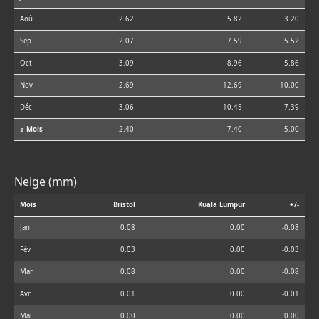
Aoû
2.62
5.82
3.20
Sep
2.07
7.59
5.52
Oct
3.09
8.96
5.86
Nov
2.69
12.69
10.00
Déc
3.06
10.45
7.39
⌀ Mois
2.40
7.40
5.00
Neige (mm)
Mois
Bristol
Kuala Lumpur
+/-
Jan
0.08
0.00
-0.08
Fév
0.03
0.00
-0.03
Mar
0.08
0.00
-0.08
Avr
0.01
0.00
-0.01
Mai
0.00
0.00
0.00