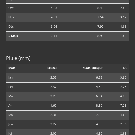
Oct
5.63
8.46
2.83
Nov
4.01
7.54
3.52
Déc
3.06
7.92
4.86
⌀ Mois
7.11
8.99
1.88
Pluie (mm)
Mois
Bristol
Kuala Lumpur
+/-
Jan
2.32
6.28
3.96
Fév
2.37
4.59
2.23
Mar
2.29
6.54
4.25
Avr
1.66
8.95
7.29
Mai
2.31
7.00
4.69
Jun
2.22
4.98
2.76
Juil
2.06
4.95
2.89