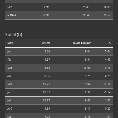
Déc
6.94
25.83
18.89
⌀ Mois
10.96
26.54
15.57
Soleil (h)
Mois
Bristol
Kuala Lumpur
+/-
Jan
3.60
9.04
5.44
Fév
4.97
9.91
4.93
Mar
6.30
10.03
3.73
Avr
8.95
9.25
0.29
Mai
10.21
9.04
-1.18
Jun
10.52
9.39
-1.14
Juil
10.87
9.40
-1.47
Aoû
9.39
9.17
-0.22
Sep
7.75
8.76
1.01