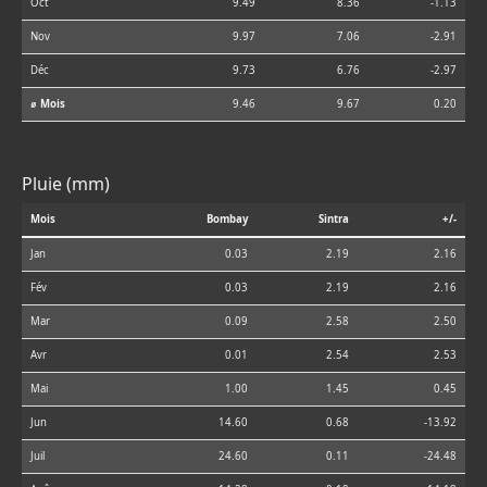
Oct
9.49
8.36
-1.13
Nov
9.97
7.06
-2.91
Déc
9.73
6.76
-2.97
⌀ Mois
9.46
9.67
0.20
Pluie (mm)
Mois
Bombay
Sintra
+/-
Jan
0.03
2.19
2.16
Fév
0.03
2.19
2.16
Mar
0.09
2.58
2.50
Avr
0.01
2.54
2.53
Mai
1.00
1.45
0.45
Jun
14.60
0.68
-13.92
Juil
24.60
0.11
-24.48