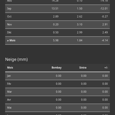
Aoû
14.28
0.10
-14.18
Sep
13.51
1.50
-12.01
Oct
2.89
2.62
-0.27
Nov
0.20
3.10
2.91
Déc
0.50
2.99
2.49
⌀ Mois
5.98
1.84
-4.14
Neige (mm)
Mois
Bombay
Sintra
+/-
Jan
0.00
0.00
0.00
Fév
0.00
0.00
0.00
Mar
0.00
0.00
0.00
Avr
0.00
0.00
0.00
Mai
0.00
0.00
0.00