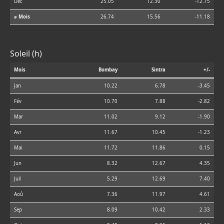
Déc
25.05
12.30
-12.75
⌀ Mois
26.74
15.56
-11.18
Soleil (h)
Mois
Bombay
Sintra
+/-
Jan
10.22
6.78
-3.45
Fév
10.70
7.88
-2.82
Mar
11.02
9.12
-1.90
Avr
11.67
10.45
-1.23
Mai
11.72
11.86
0.15
Jun
8.32
12.67
4.35
Juil
5.29
12.69
7.40
Aoû
7.36
11.97
4.61
Sep
8.09
10.42
2.33