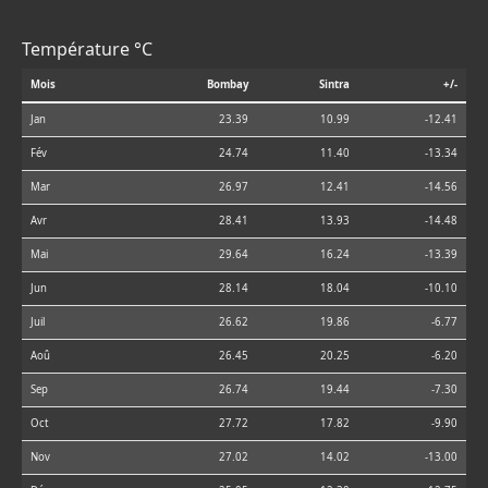
Température °C
Mois
Bombay
Sintra
+/-
Jan
23.39
10.99
-12.41
Fév
24.74
11.40
-13.34
Mar
26.97
12.41
-14.56
Avr
28.41
13.93
-14.48
Mai
29.64
16.24
-13.39
Jun
28.14
18.04
-10.10
Juil
26.62
19.86
-6.77
Aoû
26.45
20.25
-6.20
Sep
26.74
19.44
-7.30
Oct
27.72
17.82
-9.90
Nov
27.02
14.02
-13.00