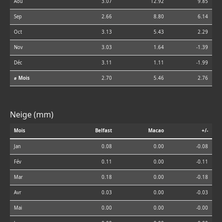
Aoû
3.07
12.92
9.85
Sep
2.66
8.80
6.14
Oct
3.13
5.43
2.29
Nov
3.03
1.64
-1.39
Déc
3.11
1.11
-1.99
⌀ Mois
2.70
5.46
2.76
Neige (mm)
Mois
Belfast
Macao
+/-
Jan
0.08
0.00
-0.08
Fév
0.11
0.00
-0.11
Mar
0.18
0.00
-0.18
Avr
0.03
0.00
-0.03
Mai
0.00
0.00
-0.00