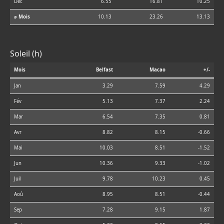
Déc
6.55
16.81
10.25
⌀ Mois
10.13
23.26
13.13
Soleil (h)
Mois
Belfast
Macao
+/-
Jan
3.29
7.59
4.29
Fév
5.13
7.37
2.24
Mar
6.54
7.35
0.81
Avr
8.82
8.15
-0.66
Mai
10.03
8.51
-1.52
Jun
10.36
9.33
-1.02
Juil
9.78
10.23
0.45
Aoû
8.95
8.51
-0.44
Sep
7.28
9.15
1.87