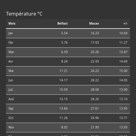
Température °C
Mois
Belfast
Macao
+/-
Jan
5.54
16.23
10.69
Fév
5.76
17.03
11.27
Mar
6.39
20.26
13.87
Avr
8.24
22.93
14.69
Mai
11.21
26.22
15.00
Jun
14.17
28.22
14.05
Juil
15.59
28.58
13.00
Aoû
15.15
28.26
13.10
Sep
13.66
27.61
13.95
Oct
11.26
24.96
13.71
Nov
8.02
21.95
13.93