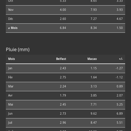
Oct
5.33
8.65
3.33
Nov
4.00
7.93
3.93
Déc
2.60
7.27
4.67
⌀ Mois
6.84
8.34
1.50
Pluie (mm)
Mois
Belfast
Macao
+/-
Jan
2.43
1.15
-1.27
Fév
2.75
1.64
-1.12
Mar
2.24
3.13
0.89
Avr
1.79
3.85
2.07
Mai
2.45
7.71
5.25
Jun
2.73
9.62
6.89
Juil
2.96
8.47
5.51