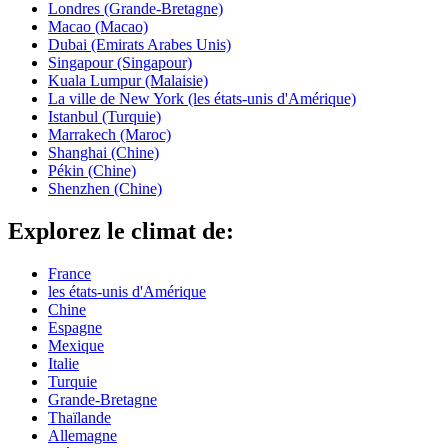
Londres (Grande-Bretagne)
Macao (Macao)
Dubai (Emirats Arabes Unis)
Singapour (Singapour)
Kuala Lumpur (Malaisie)
La ville de New York (les états-unis d'Amérique)
Istanbul (Turquie)
Marrakech (Maroc)
Shanghai (Chine)
Pékin (Chine)
Shenzhen (Chine)
Explorez le climat de:
France
les états-unis d'Amérique
Chine
Espagne
Mexique
Italie
Turquie
Grande-Bretagne
Thaïlande
Allemagne