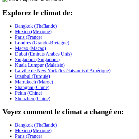
Explorez le climat de:
Bangkok (Thaïlande)
Mexico (Mexique)
Paris (France)
Londres (Grande-Bretagne)
Macao (Macao)
Dubai (Emirats Arabes Unis)
Singapour (Singapour)
Kuala Lumpur (Malaisie)
La ville de New York (les états-unis d'Amérique)
Istanbul (Turquie)
Marrakech (Maroc)
Shanghai (Chine)
Pékin (Chine)
Shenzhen (Chine)
Voyez comment le climat a changé en:
Bangkok (Thaïlande)
Mexico (Mexique)
Paris (France)