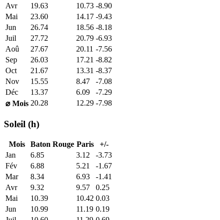
Avr
19.63
10.73
-8.90
Mai
23.60
14.17
-9.43
Jun
26.74
18.56
-8.18
Juil
27.72
20.79
-6.93
Aoû
27.67
20.11
-7.56
Sep
26.03
17.21
-8.82
Oct
21.67
13.31
-8.37
Nov
15.55
8.47
-7.08
Déc
13.37
6.09
-7.29
20.28
12.29
-7.98
⌀ Mois
Soleil (h)
Mois
Baton Rouge
Paris
+/-
Jan
6.85
3.12
-3.73
Fév
6.88
5.21
-1.67
Mar
8.34
6.93
-1.41
Avr
9.32
9.57
0.25
Mai
10.39
10.42
0.03
Jun
10.99
11.19
0.19
Juil
10.60
11.29
0.69