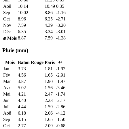
Aoû
10.14
10.49
0.35
Sep
10.02
8.86
-1.16
Oct
8.96
6.25
-2.71
Nov
7.59
4.39
-3.20
Déc
6.35
3.34
-3.01
8.87
7.59
-1.28
⌀ Mois
Pluie (mm)
Mois
Baton Rouge
Paris
+/-
Jan
3.73
1.81
-1.92
Fév
4.56
1.65
-2.91
Mar
3.87
1.90
-1.97
Avr
5.02
1.56
-3.46
Mai
4.21
2.47
-1.74
Jun
4.40
2.23
-2.17
Juil
4.44
1.59
-2.86
Aoû
6.18
2.06
-4.12
Sep
3.15
1.65
-1.50
Oct
2.77
2.09
-0.68