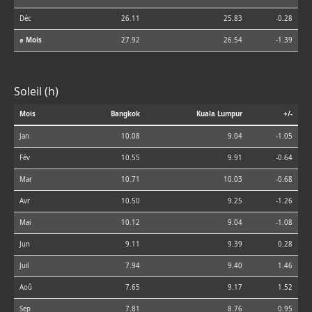
Déc
26.11
25.83
-0.28
⌀ Mois
27.92
26.54
-1.39
Soleil (h)
Mois
Bangkok
Kuala Lumpur
+/-
Jan
10.08
9.04
-1.05
Fév
10.55
9.91
-0.64
Mar
10.71
10.03
-0.68
Avr
10.50
9.25
-1.26
Mai
10.12
9.04
-1.08
Jun
9.11
9.39
0.28
Juil
7.94
9.40
1.46
Aoû
7.65
9.17
1.52
Sep
7.81
8.76
0.95