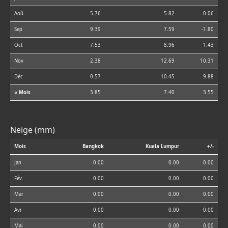
Aoû
5.76
5.82
0.06
Sep
9.39
7.59
-1.80
Oct
7.53
8.96
1.43
Nov
2.38
12.69
10.31
Déc
0.57
10.45
9.88
⌀ Mois
3.85
7.40
3.55
Neige (mm)
Mois
Bangkok
Kuala Lumpur
+/-
Jan
0.00
0.00
0.00
Fév
0.00
0.00
0.00
Mar
0.00
0.00
0.00
Avr
0.00
0.00
0.00
Mai
0.00
0.00
0.00