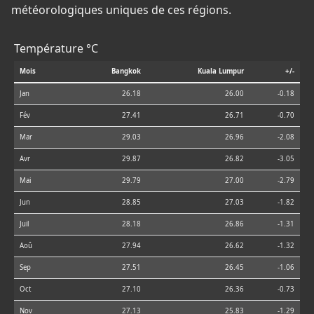
météorologiques uniques de ces régions.
Température °C
Mois
Bangkok
Kuala Lumpur
+/-
Jan
26.18
26.00
-0.18
Fév
27.41
26.71
-0.70
Mar
29.03
26.96
-2.08
Avr
29.87
26.82
-3.05
Mai
29.79
27.00
-2.79
Jun
28.85
27.03
-1.82
Juil
28.18
26.86
-1.31
Aoû
27.94
26.62
-1.32
Sep
27.51
26.45
-1.06
Oct
27.10
26.36
-0.73
Nov
27.13
25.83
-1.29