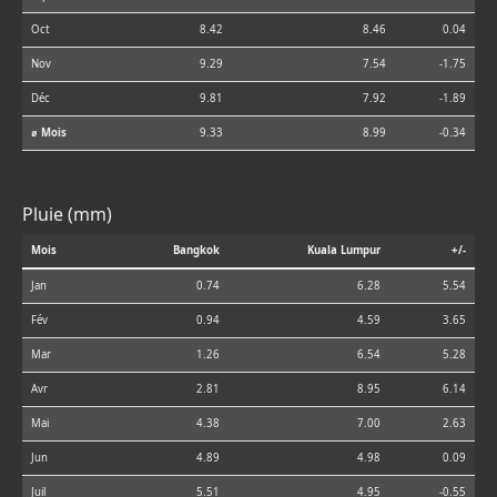
Oct
8.42
8.46
0.04
Nov
9.29
7.54
-1.75
Déc
9.81
7.92
-1.89
⌀ Mois
9.33
8.99
-0.34
Pluie (mm)
Mois
Bangkok
Kuala Lumpur
+/-
Jan
0.74
6.28
5.54
Fév
0.94
4.59
3.65
Mar
1.26
6.54
5.28
Avr
2.81
8.95
6.14
Mai
4.38
7.00
2.63
Jun
4.89
4.98
0.09
Juil
5.51
4.95
-0.55