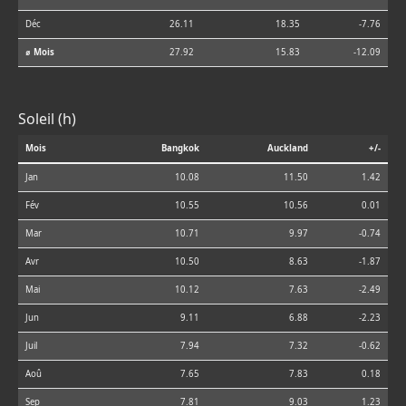
Déc
26.11
18.35
-7.76
⌀ Mois
27.92
15.83
-12.09
Soleil (h)
Mois
Bangkok
Auckland
+/-
Jan
10.08
11.50
1.42
Fév
10.55
10.56
0.01
Mar
10.71
9.97
-0.74
Avr
10.50
8.63
-1.87
Mai
10.12
7.63
-2.49
Jun
9.11
6.88
-2.23
Juil
7.94
7.32
-0.62
Aoû
7.65
7.83
0.18
Sep
7.81
9.03
1.23