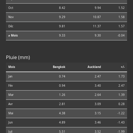
Oct
8.42
9.94
1.52
Nov
9.29
10.87
1.58
Déc
9.81
11.37
1.57
⌀ Mois
9.33
9.30
-0.04
Pluie (mm)
Mois
Bangkok
Auckland
+/-
Jan
0.74
2.47
1.73
Fév
0.94
3.40
2.47
Mar
1.26
2.64
1.39
Avr
2.81
3.09
0.28
Mai
4.38
3.15
-1.22
Jun
4.89
3.46
-1.43
Juil
5.51
3.52
-1.99