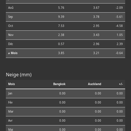
Aoû
5.76
3.67
-2.09
Sep
9.39
3.78
-5.61
Oct
7.53
2.95
-4.58
Nov
2.38
3.43
1.05
Déc
0.57
2.96
2.39
⌀ Mois
3.85
3.21
-0.64
Neige (mm)
Mois
Bangkok
Auckland
+/-
Jan
0.00
0.00
0.00
Fév
0.00
0.00
0.00
Mar
0.00
0.00
0.00
Avr
0.00
0.00
0.00
Mai
0.00
0.00
0.00