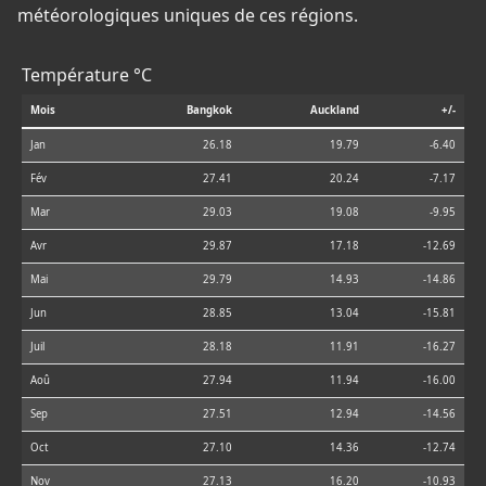
météorologiques uniques de ces régions.
Température °C
Mois
Bangkok
Auckland
+/-
Jan
26.18
19.79
-6.40
Fév
27.41
20.24
-7.17
Mar
29.03
19.08
-9.95
Avr
29.87
17.18
-12.69
Mai
29.79
14.93
-14.86
Jun
28.85
13.04
-15.81
Juil
28.18
11.91
-16.27
Aoû
27.94
11.94
-16.00
Sep
27.51
12.94
-14.56
Oct
27.10
14.36
-12.74
Nov
27.13
16.20
-10.93