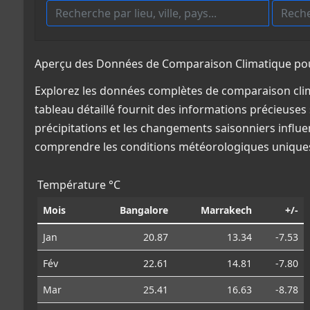
Aperçu des Données de Comparaison Climatique pou
Explorez les données complètes de comparaison cli
tableau détaillé fournit des informations précieuses 
précipitations et les changements saisonniers influe
comprendre les conditions météorologiques uniques
Température °C
Mois
Bangalore
Marrakech
+/-
Jan
20.87
13.34
-7.53
Fév
22.61
14.81
-7.80
Mar
25.41
16.63
-8.78