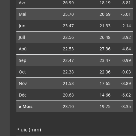
Avr
26.99
18.19
-8.81
Mai
25.70
20.69
-5.01
Jun
23.47
21.33
-2.14
Juil
22.56
26.48
3.92
Aoû
22.53
27.36
4.84
Sep
22.47
23.47
0.99
Oct
22.38
22.36
-0.03
Nov
21.53
17.65
-3.89
Déc
20.68
14.66
-6.02
⌀ Mois
23.10
19.75
-3.35
Pluie (mm)