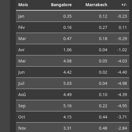
Mois
Bangalore
Marrakech
+/-
Jan
0.35
0.12
-0.23
Fév
0.16
0.27
0.11
Mar
0.47
0.18
-0.29
Avr
1.06
0.04
-1.02
Mai
4.08
0.05
-4.03
Jun
4.42
0.02
-4.40
Juil
5.03
0.04
-4.98
Aoû
4.49
0.10
-4.39
Sep
5.16
0.22
-4.95
Oct
4.15
0.44
-3.71
Nov
3.31
0.48
-2.84