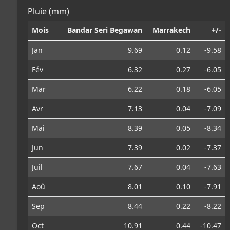
Pluie (mm)
Mois
Bandar Seri Begawan
Marrakech
+/-
Jan
9.69
0.12
-9.58
Fév
6.32
0.27
-6.05
Mar
6.22
0.18
-6.05
Avr
7.13
0.04
-7.09
Mai
8.39
0.05
-8.34
Jun
7.39
0.02
-7.37
Juil
7.67
0.04
-7.63
Aoû
8.01
0.10
-7.91
Sep
8.44
0.22
-8.22
Oct
10.91
0.44
-10.47