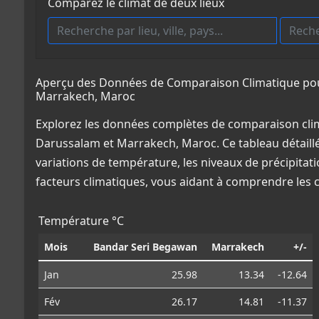
Comparez le climat de deux lieux
Aperçu des Données de Comparaison Climatique pou
Marrakech, Maroc
Explorez les données complètes de comparaison cli
Darussalam et Marrakech, Maroc. Ce tableau détaillé
variations de température, les niveaux de précipitat
facteurs climatiques, vous aidant à comprendre les
Température °C
Mois
Bandar Seri Begawan
Marrakech
+/-
Jan
25.98
13.34
-12.64
Fév
26.17
14.81
-11.37