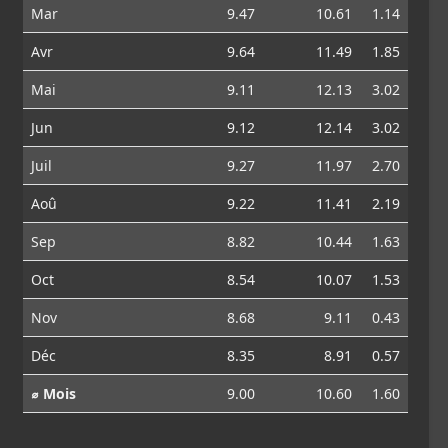
Mar
9.47
10.61
1.14
Avr
9.64
11.49
1.85
Mai
9.11
12.13
3.02
Jun
9.12
12.14
3.02
Juil
9.27
11.97
2.70
Aoû
9.22
11.41
2.19
Sep
8.82
10.44
1.63
Oct
8.54
10.07
1.53
Nov
8.68
9.11
0.43
Déc
8.35
8.91
0.57
⌀ Mois
9.00
10.60
1.60