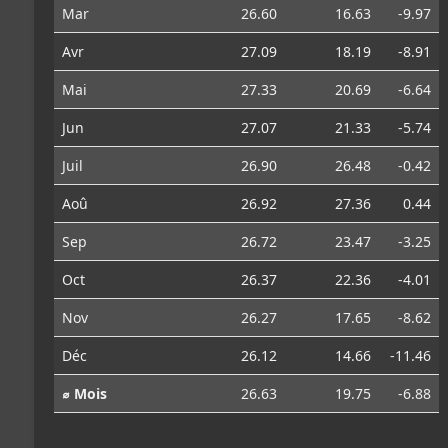
Mar
26.60
16.63
-9.97
Avr
27.09
18.19
-8.91
Mai
27.33
20.69
-6.64
Jun
27.07
21.33
-5.74
Juil
26.90
26.48
-0.42
Aoû
26.92
27.36
0.44
Sep
26.72
23.47
-3.25
Oct
26.37
22.36
-4.01
Nov
26.27
17.65
-8.62
Déc
26.12
14.66
-11.46
⌀ Mois
26.63
19.75
-6.88