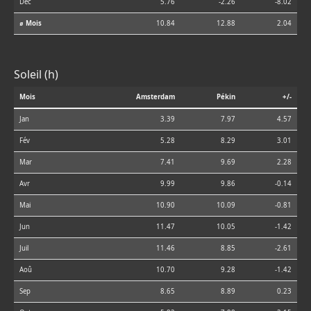
Déc
5.76
-2.26
-8.02
⌀ Mois
10.84
12.88
2.04
Soleil (h)
Mois
Amsterdam
Pékin
+/-
Jan
3.39
7.97
4.57
Fév
5.28
8.29
3.01
Mar
7.41
9.69
2.28
Avr
9.99
9.86
-0.14
Mai
10.90
10.09
-0.81
Jun
11.47
10.05
-1.42
Juil
11.46
8.85
-2.61
Aoû
10.70
9.28
-1.42
Sep
8.65
8.89
0.23