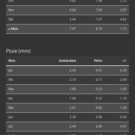
Oct
5.82
7.98
2.15
Nov
4.04
7.00
2.97
Déc
2.94
7.57
4.63
⌀ Mois
7.67
8.79
1.12
Pluie (mm)
Mois
Amsterdam
Pékin
+/-
Jan
2.30
0.01
-2.29
Fév
2.19
0.11
-2.09
Mar
1.85
0.22
-1.63
Avr
1.69
0.52
-1.16
Mai
2.01
0.82
-1.20
Jun
2.30
2.06
-0.24
Juil
2.49
6.89
4.41