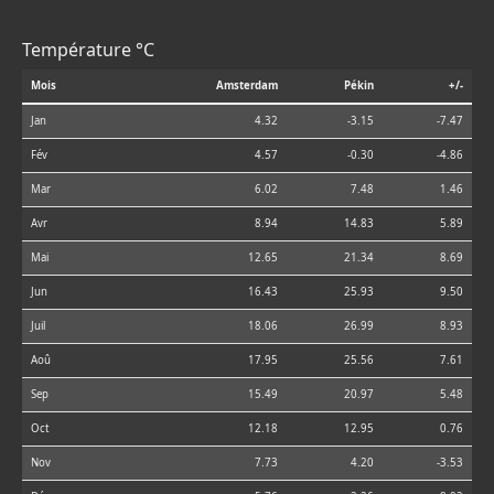
Température °C
Mois
Amsterdam
Pékin
+/-
Jan
4.32
-3.15
-7.47
Fév
4.57
-0.30
-4.86
Mar
6.02
7.48
1.46
Avr
8.94
14.83
5.89
Mai
12.65
21.34
8.69
Jun
16.43
25.93
9.50
Juil
18.06
26.99
8.93
Aoû
17.95
25.56
7.61
Sep
15.49
20.97
5.48
Oct
12.18
12.95
0.76
Nov
7.73
4.20
-3.53