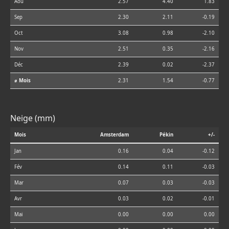
Aoû
2.57
4.40
1.83
Sep
2.30
2.11
-0.19
Oct
3.08
0.98
-2.10
Nov
2.51
0.35
-2.16
Déc
2.39
0.02
-2.37
⌀ Mois
2.31
1.54
-0.77
Neige (mm)
Mois
Amsterdam
Pékin
+/-
Jan
0.16
0.04
-0.12
Fév
0.14
0.11
-0.03
Mar
0.07
0.03
-0.03
Avr
0.03
0.02
-0.01
Mai
0.00
0.00
0.00