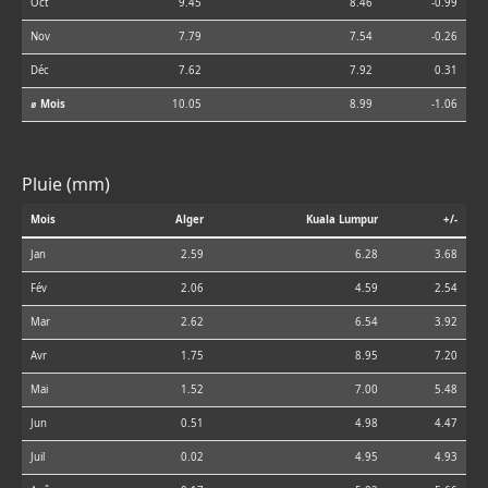
Oct
9.45
8.46
-0.99
Nov
7.79
7.54
-0.26
Déc
7.62
7.92
0.31
⌀ Mois
10.05
8.99
-1.06
Pluie (mm)
Mois
Alger
Kuala Lumpur
+/-
Jan
2.59
6.28
3.68
Fév
2.06
4.59
2.54
Mar
2.62
6.54
3.92
Avr
1.75
8.95
7.20
Mai
1.52
7.00
5.48
Jun
0.51
4.98
4.47
Juil
0.02
4.95
4.93