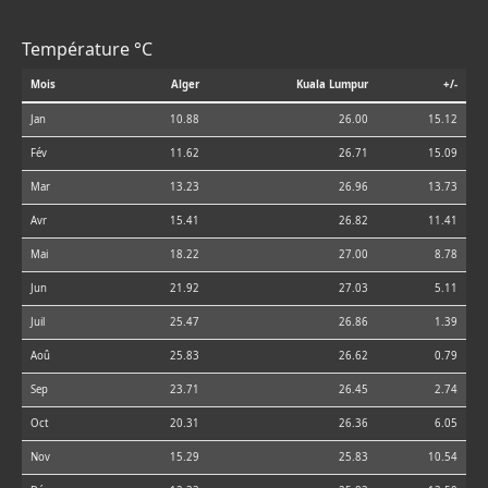
Température °C
Mois
Alger
Kuala Lumpur
+/-
Jan
10.88
26.00
15.12
Fév
11.62
26.71
15.09
Mar
13.23
26.96
13.73
Avr
15.41
26.82
11.41
Mai
18.22
27.00
8.78
Jun
21.92
27.03
5.11
Juil
25.47
26.86
1.39
Aoû
25.83
26.62
0.79
Sep
23.71
26.45
2.74
Oct
20.31
26.36
6.05
Nov
15.29
25.83
10.54