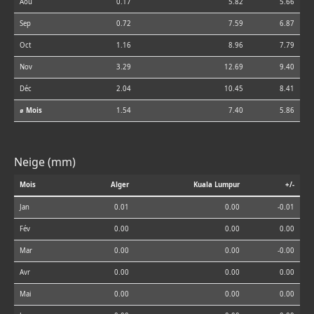
Aoû
0.17
5.82
5.66
Sep
0.72
7.59
6.87
Oct
1.16
8.96
7.79
Nov
3.29
12.69
9.40
Déc
2.04
10.45
8.41
⌀ Mois
1.54
7.40
5.86
Neige (mm)
Mois
Alger
Kuala Lumpur
+/-
Jan
0.01
0.00
-0.01
Fév
0.00
0.00
0.00
Mar
0.00
0.00
-0.00
Avr
0.00
0.00
0.00
Mai
0.00
0.00
0.00