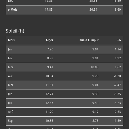
Déc
12.33
25.83
13.50
⌀ Mois
17.85
26.54
8.69
Soleil (h)
Mois
Alger
Kuala Lumpur
+/-
Jan
7.90
9.04
1.14
Fév
8.98
9.91
0.92
Mar
9.41
10.03
0.62
Avr
10.54
9.25
-1.30
Mai
11.51
9.04
-2.47
Jun
12.74
9.39
-3.35
Juil
12.63
9.40
-3.23
Aoû
11.70
9.17
-2.53
Sep
10.35
8.76
-1.59