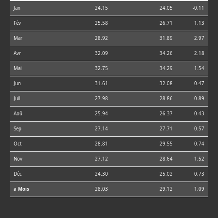
Jan
24.15
24.05
-0.11
Fév
25.58
26.71
1.13
Mar
28.92
31.89
2.97
Avr
32.09
34.26
2.18
Mai
32.75
34.29
1.54
Jun
31.61
32.08
0.47
Juil
27.98
28.86
0.89
Aoû
25.94
26.37
0.43
Sep
27.14
27.71
0.57
Oct
28.81
29.55
0.74
Nov
27.12
28.64
1.52
Déc
24.30
25.02
0.73
⌀ Mois
28.03
29.12
1.09