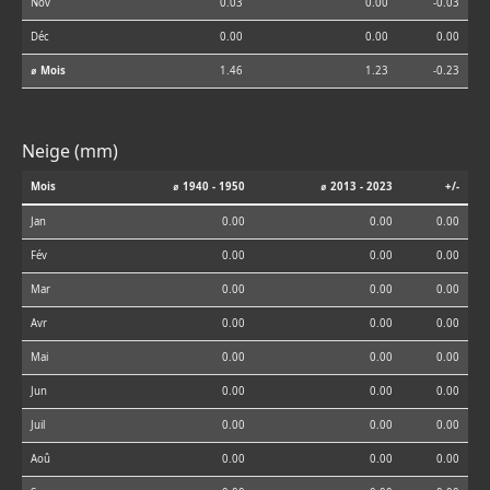
Nov
0.03
0.00
-0.03
Déc
0.00
0.00
0.00
⌀ Mois
1.46
1.23
-0.23
Neige (mm)
Mois
⌀ 1940 - 1950
⌀ 2013 - 2023
+/-
Jan
0.00
0.00
0.00
Fév
0.00
0.00
0.00
Mar
0.00
0.00
0.00
Avr
0.00
0.00
0.00
Mai
0.00
0.00
0.00
Jun
0.00
0.00
0.00
Juil
0.00
0.00
0.00
Aoû
0.00
0.00
0.00