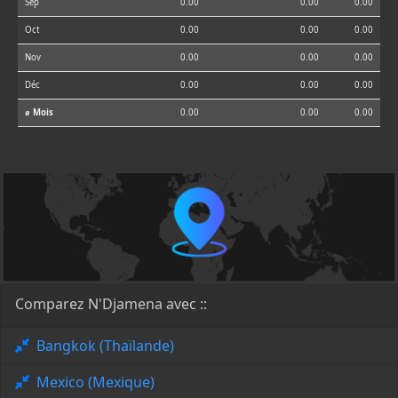
Sep
0.00
0.00
0.00
Oct
0.00
0.00
0.00
Nov
0.00
0.00
0.00
Déc
0.00
0.00
0.00
⌀ Mois
0.00
0.00
0.00
Comparez N'Djamena avec ::
Bangkok (Thaïlande)
Mexico (Mexique)