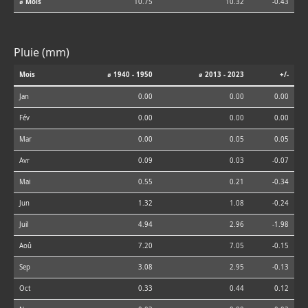
⌀ Mois
10.75
10.32
-0.43
Pluie (mm)
Mois
⌀ 1940 - 1950
⌀ 2013 - 2023
+/-
Jan
0.00
0.00
0.00
Fév
0.00
0.00
0.00
Mar
0.00
0.05
0.05
Avr
0.09
0.03
-0.07
Mai
0.55
0.21
-0.34
Jun
1.32
1.08
-0.24
Juil
4.94
2.96
-1.98
Aoû
7.20
7.05
-0.15
Sep
3.08
2.95
-0.13
Oct
0.33
0.44
0.12