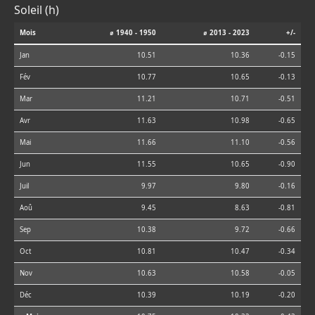
Soleil (h)
Mois
⌀ 1940 - 1950
⌀ 2013 - 2023
+/-
Jan
10.51
10.36
-0.15
Fév
10.77
10.65
-0.13
Mar
11.21
10.71
-0.51
Avr
11.63
10.98
-0.65
Mai
11.66
11.10
-0.56
Jun
11.55
10.65
-0.90
Juil
9.97
9.80
-0.16
Aoû
9.45
8.63
-0.81
Sep
10.38
9.72
-0.66
Oct
10.81
10.47
-0.34
Nov
10.63
10.58
-0.05
Déc
10.39
10.19
-0.20