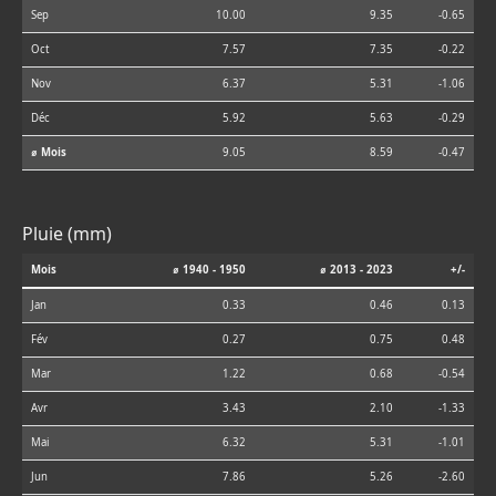
Sep
10.00
9.35
-0.65
Oct
7.57
7.35
-0.22
Nov
6.37
5.31
-1.06
Déc
5.92
5.63
-0.29
⌀ Mois
9.05
8.59
-0.47
Pluie (mm)
Mois
⌀ 1940 - 1950
⌀ 2013 - 2023
+/-
Jan
0.33
0.46
0.13
Fév
0.27
0.75
0.48
Mar
1.22
0.68
-0.54
Avr
3.43
2.10
-1.33
Mai
6.32
5.31
-1.01
Jun
7.86
5.26
-2.60