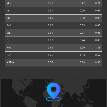
Mai
0.21
0.42
0.21
Jun
0.01
0.00
-0.01
Juil
0.00
0.00
0.00
Aoû
0.00
0.03
0.03
Sep
0.01
0.07
0.06
Oct
0.27
0.24
-0.03
Nov
0.62
2.00
1.38
Déc
1.26
1.83
0.57
⌀ Mois
0.54
0.89
0.35