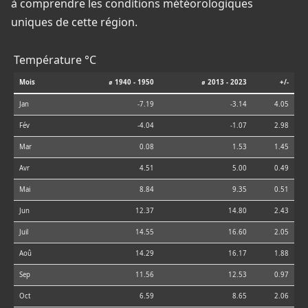
à comprendre les conditions météorologiques
uniques de cette région.
Température °C
Mois
⌀ 1940 - 1950
⌀ 2013 - 2023
+/-
Jan
-7.19
-3.14
4.05
Fév
-4.04
-1.07
2.98
Mar
0.08
1.53
1.45
Avr
4.51
5.00
0.49
Mai
8.84
9.35
0.51
Jun
12.37
14.80
2.43
Juil
14.55
16.60
2.05
Aoû
14.29
16.17
1.88
Sep
11.56
12.53
0.97
Oct
6.59
8.65
2.06