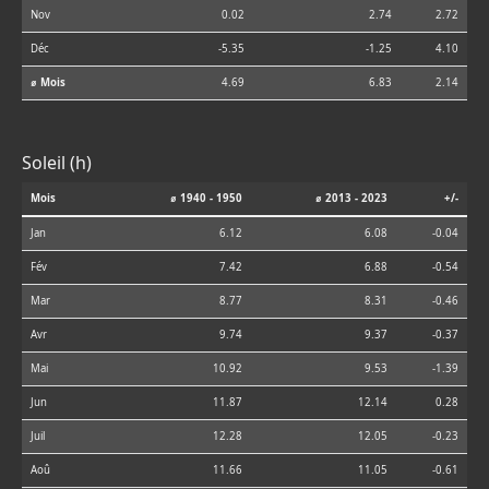
Nov
0.02
2.74
2.72
Déc
-5.35
-1.25
4.10
⌀ Mois
4.69
6.83
2.14
Soleil (h)
Mois
⌀ 1940 - 1950
⌀ 2013 - 2023
+/-
Jan
6.12
6.08
-0.04
Fév
7.42
6.88
-0.54
Mar
8.77
8.31
-0.46
Avr
9.74
9.37
-0.37
Mai
10.92
9.53
-1.39
Jun
11.87
12.14
0.28
Juil
12.28
12.05
-0.23
Aoû
11.66
11.05
-0.61