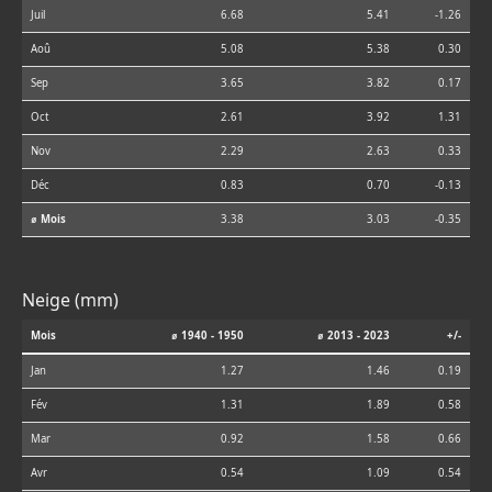
Juil
6.68
5.41
-1.26
Aoû
5.08
5.38
0.30
Sep
3.65
3.82
0.17
Oct
2.61
3.92
1.31
Nov
2.29
2.63
0.33
Déc
0.83
0.70
-0.13
⌀ Mois
3.38
3.03
-0.35
Neige (mm)
Mois
⌀ 1940 - 1950
⌀ 2013 - 2023
+/-
Jan
1.27
1.46
0.19
Fév
1.31
1.89
0.58
Mar
0.92
1.58
0.66
Avr
0.54
1.09
0.54