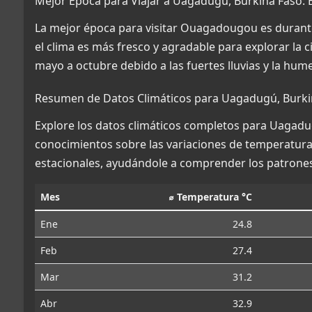
Mejor Época para Viajar a Uagadugú, Burkina Faso: E
La mejor época para visitar Ouagadougou es durant
el clima es más fresco y agradable para explorar la 
mayo a octubre debido a las fuertes lluvias y la hum
Resumen de Datos Climáticos para Uagadugú, Burki
Explore los datos climáticos completos para Uagadug
conocimientos sobre las variaciones de temperatura, 
estacionales, ayudándole a comprender los patrones
Mes
⌀ Temperatura °C
Ene
24.8
Feb
27.4
Mar
31.2
Abr
32.9