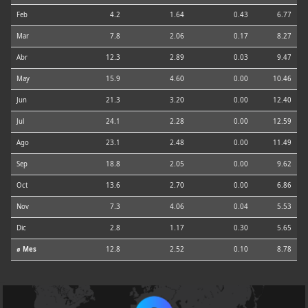
Feb
4.2
1.64
0.43
6.77
Mar
7.8
2.06
0.17
8.27
Abr
12.3
2.89
0.03
9.47
May
15.9
4.60
0.00
10.46
Jun
21.3
3.20
0.00
12.40
Jul
24.1
2.28
0.00
12.59
Ago
23.1
2.48
0.00
11.49
Sep
18.8
2.05
0.00
9.62
Oct
13.6
2.70
0.00
6.86
Nov
7.3
4.06
0.04
5.53
Dic
2.8
1.17
0.30
5.65
⌀ Mes
12.8
2.52
0.10
8.78