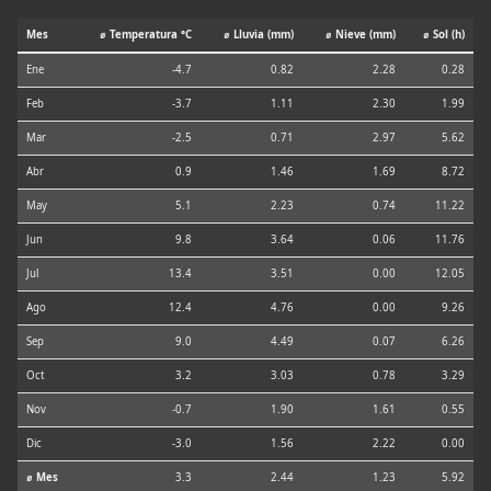
Mes
⌀ Temperatura °C
⌀ Lluvia (mm)
⌀ Nieve (mm)
⌀ Sol (h)
Ene
-4.7
0.82
2.28
0.28
Feb
-3.7
1.11
2.30
1.99
Mar
-2.5
0.71
2.97
5.62
Abr
0.9
1.46
1.69
8.72
May
5.1
2.23
0.74
11.22
Jun
9.8
3.64
0.06
11.76
Jul
13.4
3.51
0.00
12.05
Ago
12.4
4.76
0.00
9.26
Sep
9.0
4.49
0.07
6.26
Oct
3.2
3.03
0.78
3.29
Nov
-0.7
1.90
1.61
0.55
Dic
-3.0
1.56
2.22
0.00
⌀ Mes
3.3
2.44
1.23
5.92