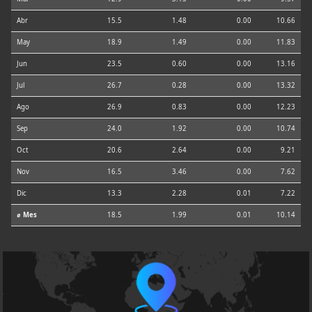
Abr
15.5
1.48
0.00
10.66
May
18.9
1.49
0.00
11.83
Jun
23.5
0.60
0.00
13.16
Jul
26.7
0.28
0.00
13.32
Ago
26.9
0.83
0.00
12.23
Sep
24.0
1.92
0.00
10.74
Oct
20.6
2.64
0.00
9.21
Nov
16.5
3.46
0.00
7.62
Dic
13.3
2.28
0.01
7.22
⌀ Mes
18.5
1.99
0.01
10.14