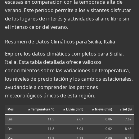
escasas en comparación con la temporada alta de
verano. Este período permite a los visitantes disfrutar
de los lugares de interés y actividades al aire libre sin
el intenso calor del verano.
Resumen de Datos Climáticos para Sicilia, Italia
Explore los datos climáticos completos para Sicilia,
Italia. Esta tabla detallada ofrece valiosos
conocimientos sobre las variaciones de temperatura,
los niveles de precipitación y los cambios estacionales,
ayudándole a comprender los patrones
meteorológicos únicos de esta región.
Mes
⌀ Temperatura °C
⌀ Lluvia (mm)
⌀ Nieve (mm)
⌀ Sol (h)
Ene
11.5
2.67
0.06
7.67
Feb
11.8
3.04
0.02
8.43
Mar
12.9
3.13
0.00
9.57