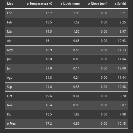
Mes
⌀ Temperatura °C
⌀ Lluvia (mm)
⌀ Nieve (mm)
⌀ Sol (h)
Ene
13.2
1.98
0.00
8.21
Feb
13.5
1.59
0.00
9.25
Mar
14.5
1.52
0.00
9.97
Abr
16.1
0.63
0.00
10.93
May
16.9
0.53
0.00
11.13
Jun
18.8
0.05
0.00
11.84
Jul
21.0
0.14
0.00
12.00
Ago
21.8
0.24
0.00
11.44
Sep
21.6
0.33
0.00
10.58
Oct
19.6
0.41
0.00
9.70
Nov
16.4
0.95
0.00
8.87
Dic
13.5
1.88
0.00
7.88
⌀ Mes
17.2
0.85
0.00
10.15