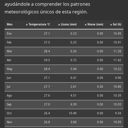
ayudándole a comprender los patrones
meteorológicos únicos de esta región.
Mes
⌀ Temperatura °C
⌀ Lluvia (mm)
⌀ Nieve (mm)
⌀ Sol (h)
Ene
27.1
0.23
0.00
10.49
Feb
27.5
0.25
0.00
10.91
Mar
28.4
0.26
0.00
11.28
Abr
29.5
0.72
0.00
11.42
May
28.4
5.94
0.00
10.22
Jun
27.1
6.01
0.00
9.96
Jul
27.7
2.61
0.00
10.80
Ago
27.6
4.51
0.00
10.39
Sep
27.0
6.59
0.00
10.03
Oct
26.4
10.49
0.00
9.34
Nov
26.8
3.60
0.00
10.09