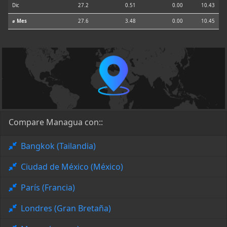
Dic
27.2
0.51
0.00
10.43
⌀ Mes
27.6
3.48
0.00
10.45
Compare Managua con::
Bangkok (Tailandia)
Ciudad de México (México)
París (Francia)
Londres (Gran Bretaña)