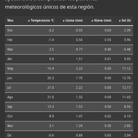
meteorológicos únicos de esta región.
Mes
⌀ Temperatura °C
⌀ Lluvia (mm)
⌀ Nieve (mm)
⌀ Sol (h)
Ene
-3.2
0.55
0.63
2.39
Feb
-1.4
0.56
0.55
3.96
Mar
2.5
0.77
0.40
6.48
Abr
9.0
1.51
0.01
9.05
May
15.4
2.22
0.00
11.12
Jun
20.3
1.70
0.00
12.76
Jul
21.0
2.22
0.00
12.17
Ago
21.0
1.32
0.00
11.43
Sep
15.3
1.53
0.00
8.59
Oct
8.9
1.47
0.02
6.19
Nov
3.1
1.24
0.30
2.80
Dic
-0.6
0.89
0.65
2.04