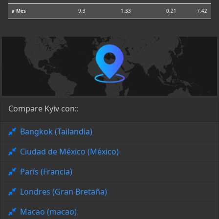
⌀ Mes
9.3
1.33
0.21
7.42
Compare Kyiv con::
Bangkok (Tailandia)
Ciudad de México (México)
París (Francia)
Londres (Gran Bretaña)
Macao (macao)