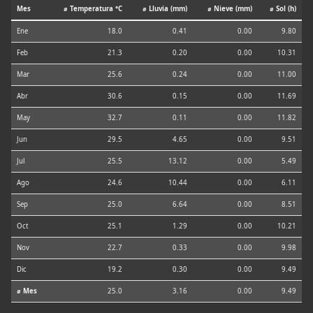
Mes
⌀ Temperatura °C
⌀ Lluvia (mm)
⌀ Nieve (mm)
⌀ Sol (h)
Ene
18.0
0.41
0.00
9.80
Feb
21.3
0.20
0.00
10.31
Mar
25.6
0.24
0.00
11.00
Abr
30.6
0.15
0.00
11.69
May
32.7
0.11
0.00
11.82
Jun
29.5
4.65
0.00
9.51
Jul
25.5
13.12
0.00
5.49
Ago
24.6
10.44
0.00
6.11
Sep
25.0
6.64
0.00
8.51
Oct
25.1
1.29
0.00
10.21
Nov
22.7
0.33
0.00
9.98
Dic
19.2
0.30
0.00
9.49
⌀ Mes
25.0
3.16
0.00
9.49