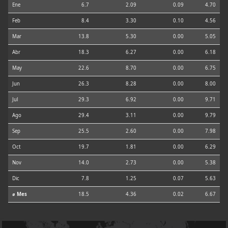
Ene
6.7
2.09
0.09
4.70
Feb
8.4
3.30
0.10
4.56
Mar
13.8
5.30
0.00
5.05
Abr
18.3
6.27
0.00
6.18
May
22.6
8.70
0.00
6.75
Jun
26.3
8.28
0.00
8.00
Jul
29.3
6.92
0.00
9.71
Ago
29.4
3.11
0.00
9.79
Sep
25.5
2.60
0.00
7.98
Oct
19.7
1.81
0.00
6.29
Nov
14.0
2.73
0.00
5.38
Dic
7.8
1.25
0.07
5.63
⌀ Mes
18.5
4.36
0.02
6.67