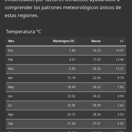
comprender los patrones meteorológicos únicos de
estas regiones.
Temperatura °C
Mes
Washington DC.
Macao
+/-
Ene
1.86
16.23
14.37
Feb
3.57
17.03
13.46
Mar
6.95
20.26
13.31
Abr
13.18
22.93
9.74
May
18.40
26.22
7.82
Jun
23.32
28.22
4.90
Jul
25.96
28.58
2.62
Ago
24.72
28.26
3.53
Sep
21.69
27.61
5.92