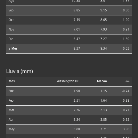
Ago
10.38
8.51
-1.87
Sep
8.85
9.15
0.30
Oct
7.45
8.65
1.20
Nov
7.01
7.93
0.91
Dic
5.47
7.27
1.80
⌀ Mes
8.37
8.34
-0.03
Lluvia (mm)
Mes
Washington DC.
Macao
+/-
Ene
1.90
1.15
-0.74
Feb
2.51
1.64
-0.88
Mar
2.36
3.13
0.77
Abr
3.24
3.85
0.62
May
3.80
7.71
3.90