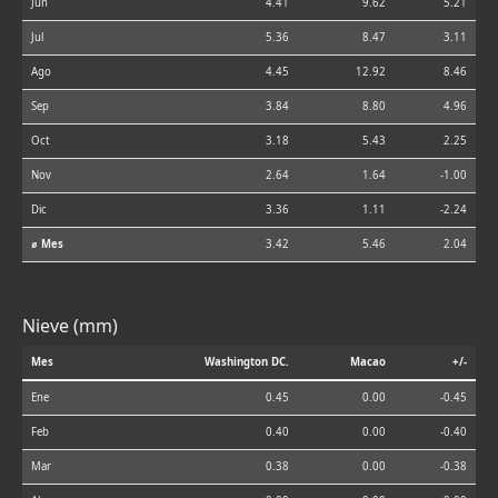
Jun
4.41
9.62
5.21
Jul
5.36
8.47
3.11
Ago
4.45
12.92
8.46
Sep
3.84
8.80
4.96
Oct
3.18
5.43
2.25
Nov
2.64
1.64
-1.00
Dic
3.36
1.11
-2.24
⌀ Mes
3.42
5.46
2.04
Nieve (mm)
Mes
Washington DC.
Macao
+/-
Ene
0.45
0.00
-0.45
Feb
0.40
0.00
-0.40
Mar
0.38
0.00
-0.38