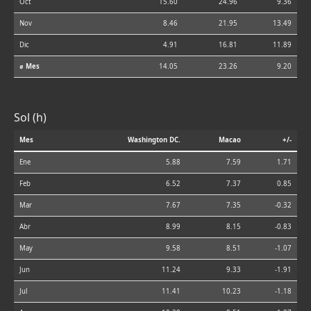
Oct
15.60
24.96
9.36
Nov
8.46
21.95
13.49
Dic
4.91
16.81
11.89
⌀ Mes
14.05
23.26
9.20
Sol (h)
Mes
Washington DC.
Macao
+/-
Ene
5.88
7.59
1.71
Feb
6.52
7.37
0.85
Mar
7.67
7.35
-0.32
Abr
8.99
8.15
-0.83
May
9.58
8.51
-1.07
Jun
11.24
9.33
-1.91
Jul
11.41
10.23
-1.18