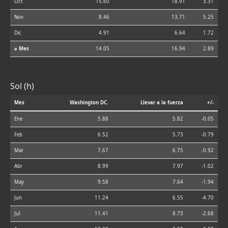
Oct
15.60
18.91
3.31
Nov
8.46
13.71
5.25
Dic
4.91
6.64
1.72
⌀ Mes
14.05
16.94
2.89
Sol (h)
Mes
Washington DC.
Llevar a la fuerza
+/-
Ene
5.88
5.82
-0.05
Feb
6.52
5.73
-0.79
Mar
7.67
6.75
-0.92
Abr
8.99
7.97
-1.02
May
9.58
7.64
-1.94
Jun
11.24
6.55
-4.70
Jul
11.41
8.73
-2.68