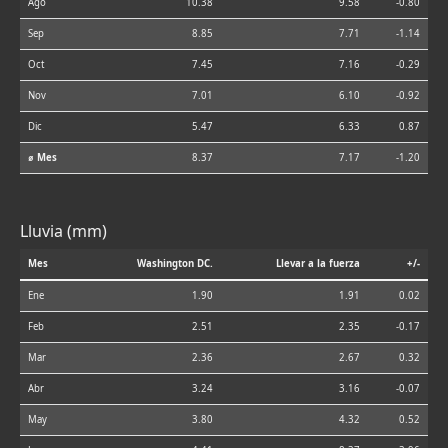
Ago
10.38
9.58
-0.80
Sep
8.85
7.71
-1.14
Oct
7.45
7.16
-0.29
Nov
7.01
6.10
-0.92
Dic
5.47
6.33
0.87
⌀ Mes
8.37
7.17
-1.20
Lluvia (mm)
Mes
Washington DC.
Llevar a la fuerza
+/-
Ene
1.90
1.91
0.02
Feb
2.51
2.35
-0.17
Mar
2.36
2.67
0.32
Abr
3.24
3.16
-0.07
May
3.80
4.32
0.52