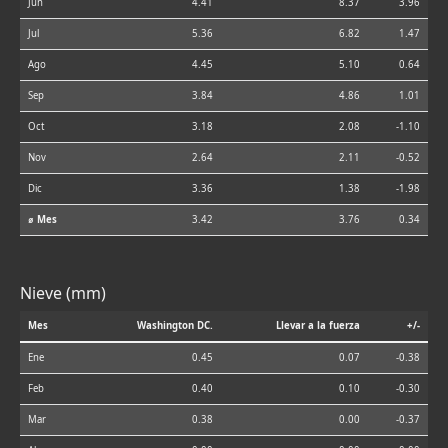
Jun
4.41
8.37
3.96
Jul
5.36
6.82
1.47
Ago
4.45
5.10
0.64
Sep
3.84
4.86
1.01
Oct
3.18
2.08
-1.10
Nov
2.64
2.11
-0.52
Dic
3.36
1.38
-1.98
⌀ Mes
3.42
3.76
0.34
Nieve (mm)
Mes
Washington DC.
Llevar a la fuerza
+/-
Ene
0.45
0.07
-0.38
Feb
0.40
0.10
-0.30
Mar
0.38
0.00
-0.37