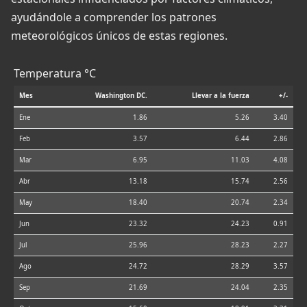
ayudándole a comprender los patrones
meteorológicos únicos de estas regiones.
Temperatura °C
Mes
Washington DC.
Llevar a la fuerza
+/-
Ene
1.86
5.26
3.40
Feb
3.57
6.44
2.86
Mar
6.95
11.03
4.08
Abr
13.18
15.74
2.56
May
18.40
20.74
2.34
Jun
23.32
24.23
0.91
Jul
25.96
28.23
2.27
Ago
24.72
28.29
3.57
Sep
21.69
24.04
2.35