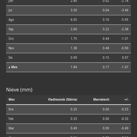
Jun
2.80
0.02
-2.78
Jul
3.50
0.04
-3.46
Ago
6.05
0.10
-5.95
Sep
2.60
0.22
-2.38
Oct
1.75
0.44
-1.31
Nov
1.38
0.48
-0.90
Dic
0.09
0.15
0.07
⌀ Mes
1.84
0.17
-1.67
Nieve (mm)
Mes
Vladivostok (Sibiria)
Marrakech
+/-
Ene
0.25
0.00
-0.25
Feb
0.33
0.00
-0.33
Mar
0.49
0.00
-0.49