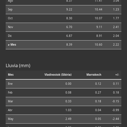
Ago
8.37
11.41
3.04
Sep
9.22
10.44
1.23
Oct
8.30
10.07
1.77
Nov
6.70
9.11
2.41
Dic
6.87
8.91
2.04
⌀ Mes
8.39
10.60
2.22
Lluvia (mm)
Mes
Vladivostok (Sibiria)
Marrakech
+/-
Ene
0.00
0.12
0.11
Feb
0.08
0.27
0.18
Mar
0.33
0.18
-0.15
Abr
1.03
0.04
-0.99
May
2.49
0.05
-2.44