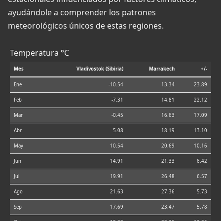
ayudándole a comprender los patrones
meteorológicos únicos de estas regiones.
Temperatura °C
Mes
Vladivostok (Sibiria)
Marrakech
+/-
Ene
-10.54
13.34
23.89
Feb
-7.31
14.81
22.12
Mar
-0.45
16.63
17.09
Abr
5.08
18.19
13.10
May
10.54
20.69
10.16
Jun
14.91
21.33
6.42
Jul
19.91
26.48
6.57
Ago
21.63
27.36
5.73
Sep
17.69
23.47
5.78