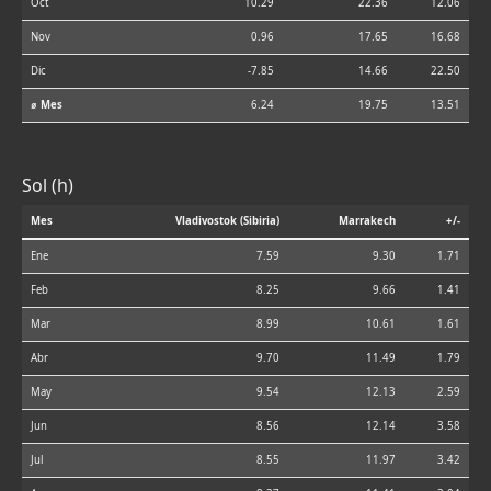
Oct
10.29
22.36
12.06
Nov
0.96
17.65
16.68
Dic
-7.85
14.66
22.50
⌀ Mes
6.24
19.75
13.51
Sol (h)
Mes
Vladivostok (Sibiria)
Marrakech
+/-
Ene
7.59
9.30
1.71
Feb
8.25
9.66
1.41
Mar
8.99
10.61
1.61
Abr
9.70
11.49
1.79
May
9.54
12.13
2.59
Jun
8.56
12.14
3.58
Jul
8.55
11.97
3.42