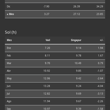
Dic
-7.90
26.39
34.29
⌀ Mes
3.27
27.12
23.85
Sol (h)
Mes
Vail
Singapur
+/-
Ene
7.20
9.14
1.94
Feb
8.11
9.78
1.67
Mar
9.70
10.49
0.79
Abr
10.92
9.85
-1.07
May
12.06
9.42
-2.64
Jun
13.28
9.24
-4.04
Jul
12.82
9.69
-3.13
Ago
11.94
9.67
-2.26
Sep
10.97
9.39
-1.58