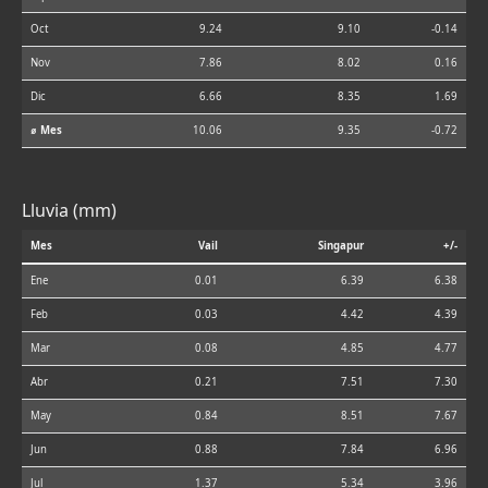
Oct
9.24
9.10
-0.14
Nov
7.86
8.02
0.16
Dic
6.66
8.35
1.69
⌀ Mes
10.06
9.35
-0.72
Lluvia (mm)
Mes
Vail
Singapur
+/-
Ene
0.01
6.39
6.38
Feb
0.03
4.42
4.39
Mar
0.08
4.85
4.77
Abr
0.21
7.51
7.30
May
0.84
8.51
7.67
Jun
0.88
7.84
6.96
Jul
1.37
5.34
3.96