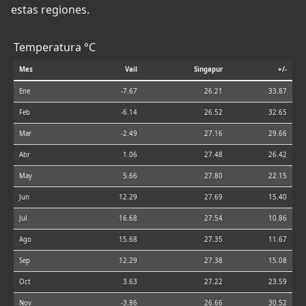
estas regiones.
Temperatura °C
Mes
Vail
Singapur
+/-
Ene
-7.67
26.21
33.87
Feb
-6.14
26.52
32.65
Mar
-2.49
27.16
29.66
Abr
1.06
27.48
26.42
May
5.66
27.80
22.15
Jun
12.29
27.69
15.40
Jul
16.68
27.54
10.86
Ago
15.68
27.35
11.67
Sep
12.29
27.38
15.08
Oct
3.63
27.22
23.59
Nov
-3.86
26.66
30.52