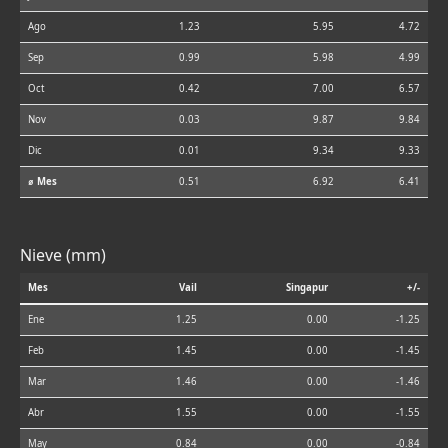
Ago
1.23
5.95
4.72
Sep
0.99
5.98
4.99
Oct
0.42
7.00
6.57
Nov
0.03
9.87
9.84
Dic
0.01
9.34
9.33
⌀ Mes
0.51
6.92
6.41
Nieve (mm)
Mes
Vail
Singapur
+/-
Ene
1.25
0.00
-1.25
Feb
1.45
0.00
-1.45
Mar
1.46
0.00
-1.46
Abr
1.55
0.00
-1.55
May
0.84
0.00
-0.84